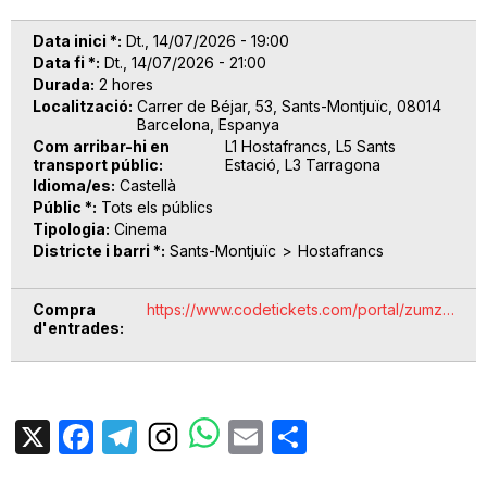
Data inici *
Dt., 14/07/2026 - 19:00
Data fi *
Dt., 14/07/2026 - 21:00
Durada
2 hores
Localització
Carrer de Béjar, 53, Sants-Montjuïc, 08014
Barcelona, Espanya
Com arribar-hi en
L1 Hostafrancs, L5 Sants
transport públic
Estació, L3 Tarragona
Idioma/es
Castellà
Públic *
Tots els públics
Tipologia
Cinema
Districte i barri *
Sants-Montjuïc
Hostafrancs
Compra
https://www.codetickets.com/portal/zumz…
d'entrades
X
Facebook
Telegram
Email
Share