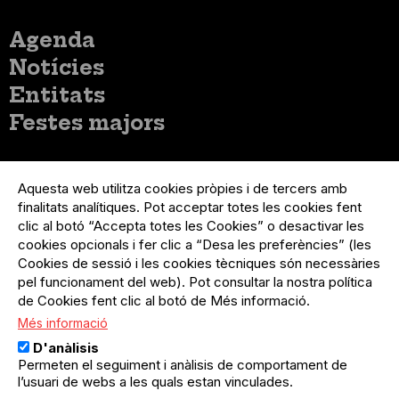
Menú
Agenda
principal
Notícies
Entitats
Festes majors
Menú
Inicia sessió
del
Aquesta web utilitza cookies pròpies i de tercers amb
Menú
Registre organització
compte
finalitats analítiques. Pot acceptar totes les cookies fent
usuari
d'usuari
Menú
Sobre el projecte
clic al botó “Accepta totes les Cookies” o desactivar les
no
Peu
cookies opcionals i fer clic a “Desa les preferències” (les
loggat
Preguntes freqüents
Cookies de sessió i les cookies tècniques són necessàries
Contacte
pel funcionament del web). Pot consultar la nostra política
de Cookies fent clic al botó de Més informació.
Més informació
Menú
Política de privacitat
D'anàlisis
Legal
Avís legal
Permeten el seguiment i anàlisis de comportament de
Política de cookies
l’usuari de webs a les quals estan vinculades.