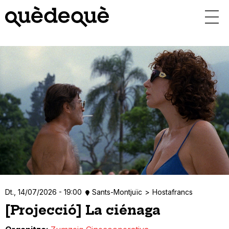
Vés
al
contingut
Dt., 14/07/2026 - 19:00
Sants-Montjuïc
Hostafrancs
[Projecció] La ciénaga