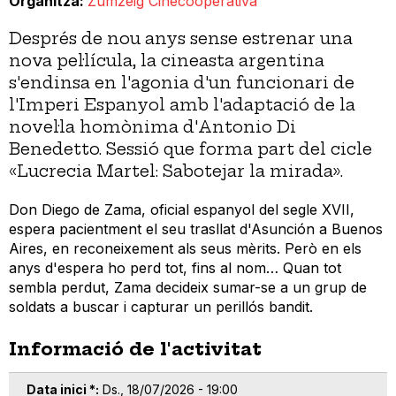
Organitza
Zumzeig Cinecooperativa
Després de nou anys sense estrenar una
nova pel·lícula, la cineasta argentina
s'endinsa en l'agonia d'un funcionari de
l'Imperi Espanyol amb l'adaptació de la
novel·la homònima d'Antonio Di
Benedetto. Sessió que forma part del cicle
«Lucrecia Martel: Sabotejar la mirada».
Don Diego de Zama, oficial espanyol del segle XVII,
espera pacientment el seu trasllat d'Asunción a Buenos
Aires, en reconeixement als seus mèrits. Però en els
anys d'espera ho perd tot, fins al nom… Quan tot
sembla perdut, Zama decideix sumar-se a un grup de
soldats a buscar i capturar un perillós bandit.
Informació de l'activitat
Data inici *
Ds., 18/07/2026 - 19:00