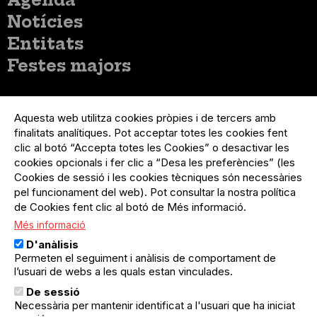
principal
Notícies
Entitats
Festes majors
Menú
Inicia sessió
del
Aquesta web utilitza cookies pròpies i de tercers amb
Menú
Registre organització
compte
finalitats analítiques. Pot acceptar totes les cookies fent
usuari
d'usuari
Menú
Sobre el projecte
clic al botó “Accepta totes les Cookies” o desactivar les
no
Peu
cookies opcionals i fer clic a “Desa les preferències” (les
loggat
Preguntes freqüents
Cookies de sessió i les cookies tècniques són necessàries
Contacte
pel funcionament del web). Pot consultar la nostra política
de Cookies fent clic al botó de Més informació.
Més informació
Menú
Política de privacitat
D'anàlisis
Legal
Avís legal
Permeten el seguiment i anàlisis de comportament de
Política de cookies
l’usuari de webs a les quals estan vinculades.
De sessió
El Quèdequè no es fa responsable de les activitats
Necessària per mantenir identificat a l'usuari que ha iniciat
programades; en són responsables els col·lectius