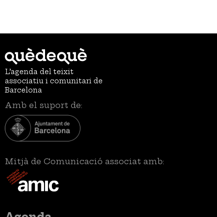
L’agenda del teixit
associatiu i comunitari de
Barcelona
Amb el suport de:
Mitjà de Comunicació associat amb:
Menú
Agenda