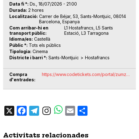
Data fi *
Ds., 18/07/2026 - 21:00
Durada
2 hores
Localització
Carrer de Béjar, 53, Sants-Montjuïc, 08014
Barcelona, Espanya
Com arribar-hi en
L1 Hostafrancs, L5 Sants
transport públic
Estació, L3 Tarragona
Idioma/es
Castellà
Públic *
Tots els públics
Tipologia
Cinema
Districte i barri *
Sants-Montjuïc
Hostafrancs
Compra
https://www.codetickets.com/portal/zumz…
d'entrades
X
Facebook
Telegram
Email
Share
Activitats relacionades