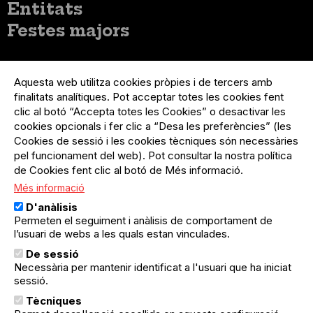
Entitats
Festes majors
Menú
Inicia sessió
del
Aquesta web utilitza cookies pròpies i de tercers amb
Menú
Registre organització
compte
finalitats analítiques. Pot acceptar totes les cookies fent
usuari
d'usuari
clic al botó “Accepta totes les Cookies” o desactivar les
Menú
Sobre el projecte
no
Peu
cookies opcionals i fer clic a “Desa les preferències” (les
loggat
Preguntes freqüents
Cookies de sessió i les cookies tècniques són necessàries
Contacte
pel funcionament del web). Pot consultar la nostra política
de Cookies fent clic al botó de Més informació.
Més informació
Menú
Política de privacitat
D'anàlisis
Legal
Avís legal
Permeten el seguiment i anàlisis de comportament de
Política de cookies
l’usuari de webs a les quals estan vinculades.
De sessió
El Quèdequè no es fa responsable de les activitats
Necessària per mantenir identificat a l'usuari que ha iniciat
programades; en són responsables els col·lectius
sessió.
organitzadors.
Tècniques