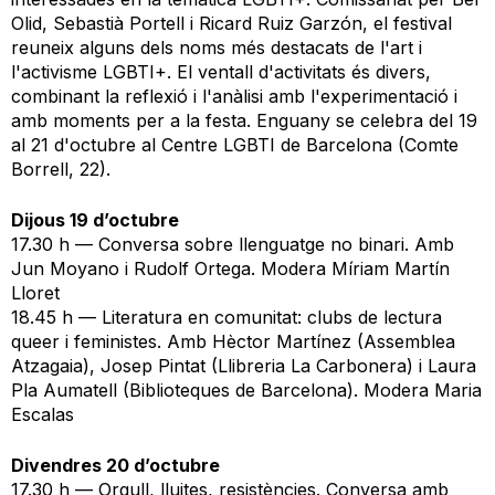
Olid, Sebastià Portell i Ricard Ruiz Garzón, el festival
reuneix alguns dels noms més destacats de l'art i
l'activisme LGBTI+. El ventall d'activitats és divers,
combinant la reflexió i l'anàlisi amb l'experimentació i
amb moments per a la festa. Enguany se celebra del 19
al 21 d'octubre al Centre LGBTI de Barcelona (Comte
Borrell, 22).
Dijous 19 d’octubre
17.30 h — Conversa sobre llenguatge no binari. Amb
Jun Moyano i Rudolf Ortega. Modera Míriam Martín
Lloret
18.45 h — Literatura en comunitat: clubs de lectura
queer i feministes. Amb Hèctor Martínez (Assemblea
Atzagaia), Josep Pintat (Llibreria La Carbonera) i Laura
Pla Aumatell (Biblioteques de Barcelona). Modera Maria
Escalas
Divendres 20 d’octubre
17.30 h — Orgull, lluites, resistències. Conversa amb