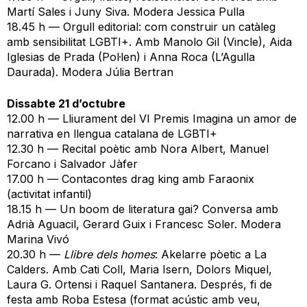
Martí Sales i Juny Siva. Modera Jessica Pulla
18.45 h — Orgull editorial: com construir un catàleg
amb sensibilitat LGBTI+. Amb Manolo Gil (Vincle), Aida
Iglesias de Prada (Pol·len) i Anna Roca (L’Agulla
Daurada). Modera Júlia Bertran
Dissabte 21 d’octubre
12.00 h — Lliurament del VI Premis Imagina un amor de
narrativa en llengua catalana de LGBTI+
12.30 h — Recital poètic amb Nora Albert, Manuel
Forcano i Salvador Jàfer
17.00 h — Contacontes drag king amb Faraonix
(activitat infantil)
18.15 h — Un boom de literatura gai? Conversa amb
Adrià Aguacil, Gerard Guix i Francesc Soler. Modera
Marina Vivó
20.30 h —
Llibre dels homes
: Akelarre pòetic a La
Calders. Amb Cati Coll, Maria Isern, Dolors Miquel,
Laura G. Ortensi i Raquel Santanera. Després, fi de
festa amb Roba Estesa (format acústic amb veu,