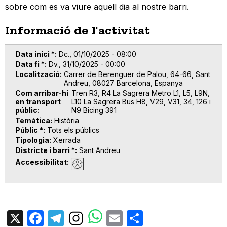
sobre com es va viure aquell dia al nostre barri.
Informació de l'activitat
Data inici *
Dc., 01/10/2025 - 08:00
Data fi *
Dv., 31/10/2025 - 00:00
Localització
Carrer de Berenguer de Palou, 64-66, Sant
Andreu, 08027 Barcelona, Espanya
Com arribar-hi
Tren R3, R4 La Sagrera Metro L1, L5, L9N,
en transport
L10 La Sagrera Bus H8, V29, V31, 34, 126 i
públic
N9 Bicing 391
Temàtica
Història
Públic *
Tots els públics
Tipologia
Xerrada
Districte i barri *
Sant Andreu
Accessibilitat
X
Facebook
Telegram
Email
Share