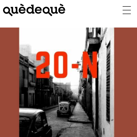
Vés
al
contingut