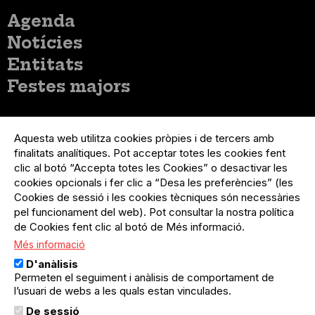
Menú
Agenda
principal
Notícies
Entitats
Festes majors
Menú
Inicia sessió
del
Aquesta web utilitza cookies pròpies i de tercers amb
Menú
Registre organització
compte
finalitats analítiques. Pot acceptar totes les cookies fent
usuari
d'usuari
Menú
Sobre el projecte
clic al botó “Accepta totes les Cookies” o desactivar les
no
Peu
cookies opcionals i fer clic a “Desa les preferències” (les
loggat
Preguntes freqüents
Cookies de sessió i les cookies tècniques són necessàries
Contacte
pel funcionament del web). Pot consultar la nostra política
de Cookies fent clic al botó de Més informació.
Més informació
Menú
Política de privacitat
D'anàlisis
Legal
Avís legal
Permeten el seguiment i anàlisis de comportament de
Política de cookies
l’usuari de webs a les quals estan vinculades.
De sessió
El Quèdequè no es fa responsable de les activitats