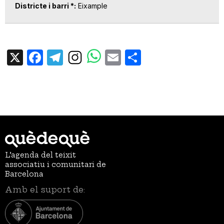
Districte i barri *
Eixample
X
Facebook
Telegram
Email
Share
L’agenda del teixit
associatiu i comunitari de
Barcelona
Amb el suport de: