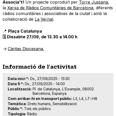
Associa't!
Un projecte coproduït per
Torre Jussana
,
la
Xarxa de Ràdios Comunitàries de Barcelona
, diferents
ràdios comunitàries i associatives de la ciutat i amb la
col·laboració de
La Veïnal
.
📍
Plaça Catalunya
🗓️ Dissabte 27/09, de 13.30 a 14.00 h
->
Càritas Diocesana.
Informació de l'activitat
Data inici *
Ds., 27/09/2025 - 13:30
Data fi *
Ds., 27/09/2025 - 14:00
Localització
Pl. de Catalunya, L'Eixample, 08002
Barcelona, Espanya
Com arribar-hi en transport públic
L3, L4, L7 i H8
Temàtica
Drets humans
Sensibilització
Públic *
Tots els públics
Tipologia
Ràdio