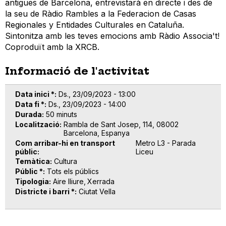
antigues de Barcelona, entrevistarà en directe i des de
la seu de Ràdio Rambles a la Federacion de Casas
Regionales y Entidades Culturales en Cataluña.
Sintonitza amb les teves emocions amb Ràdio Associa't!
Coproduït amb la XRCB.
Informació de l'activitat
Data inici *
Ds., 23/09/2023 - 13:00
Data fi *
Ds., 23/09/2023 - 14:00
Durada
50 minuts
Localització
Rambla de Sant Josep, 114, 08002
Barcelona, Espanya
Com arribar-hi en transport
Metro L3 - Parada
públic
Liceu
Temàtica
Cultura
Públic *
Tots els públics
Tipologia
Aire lliure
Xerrada
Districte i barri *
Ciutat Vella