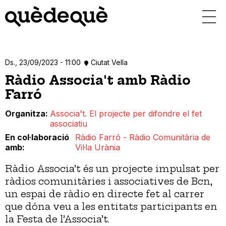
Vés
al
contingut
Ds., 23/09/2023 - 11:00
Ciutat Vella
Ràdio Associa't amb Ràdio
Farró
Organitza
Associa't. El projecte per difondre el fet
associatiu
En col·laboració
Ràdio Farró - Ràdio Comunitària de
amb
Vil·la Urània
Ràdio Associa’t és un projecte impulsat per
ràdios comunitàries i associatives de Bcn,
un espai de ràdio en directe fet al carrer
que dóna veu a les entitats participants en
la Festa de l’Associa’t.