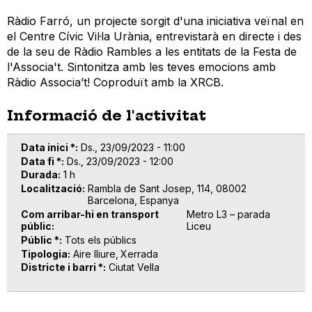
Ràdio Farró, un projecte sorgit d'una iniciativa veïnal en
el Centre Cívic Vil·la Urània, entrevistarà en directe i des
de la seu de Ràdio Rambles a les entitats de la Festa de
l'Associa't. Sintonitza amb les teves emocions amb
Ràdio Associa’t! Coproduït amb la XRCB.
Informació de l'activitat
Data inici *
Ds., 23/09/2023 - 11:00
Data fi *
Ds., 23/09/2023 - 12:00
Durada
1 h
Localització
Rambla de Sant Josep, 114, 08002
Barcelona, Espanya
Com arribar-hi en transport
Metro L3 – parada
públic
Liceu
Públic *
Tots els públics
Tipologia
Aire lliure
Xerrada
Districte i barri *
Ciutat Vella