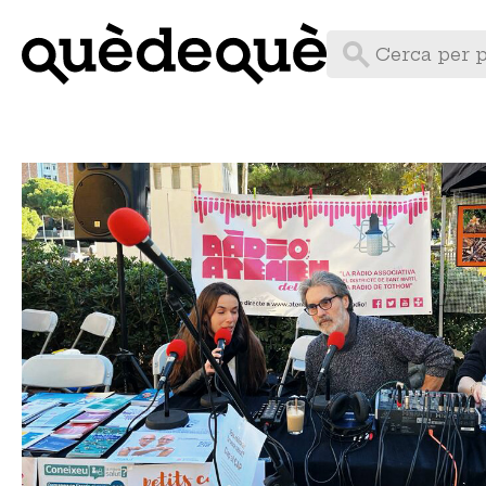
Vés
al
contingut