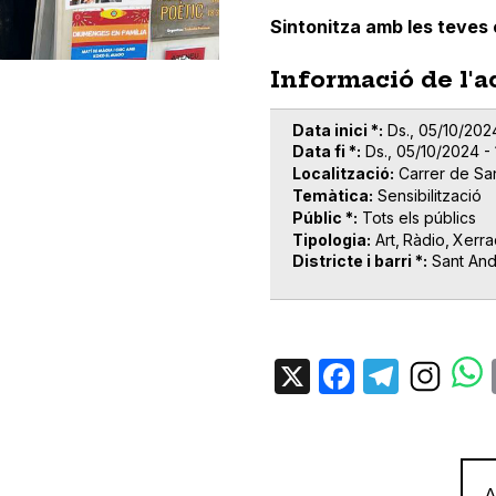
Sintonitza amb les teves
Informació de l'a
Data inici *
Ds., 05/10/202
Data fi *
Ds., 05/10/2024 -
Localització
Carrer de Sa
Temàtica
Sensibilització
Públic *
Tots els públics
Tipologia
Art
Ràdio
Xerra
Districte i barri *
Sant An
X
Facebo
Tele
A