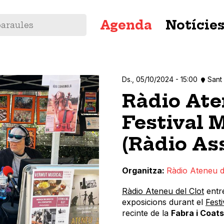
Navegació
Agenda
Notície
principal
Ds., 05/10/2024 - 15:00
Sant
Ràdio Ate
Festival 
(Ràdio Ass
Organitza
Ràdio Ateneu d
Ràdio Ateneu del Clot
entr
exposicions durant el
Fest
recinte de la
Fabra i Coats