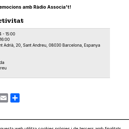
 emocions amb Ràdio Associa't!
ctivitat
4 - 15:00
 16:00
nt Adrià, 20, Sant Andreu, 08030 Barcelona, Espanya
da
dreu
ok
gram
Email
Share
questa web utilitza cookies pròpies i de tercers amb finalitats