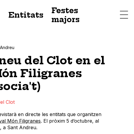
Festes
s
Entitats
majors
 Andreu
neu del Clot en el
Món Filigranes
ocia't)
el Clot
evistarà
en directe les entitats que organitzen
ival Món Filigranes
. El pròxim 5 d’octubre, al
, a Sant Andreu.