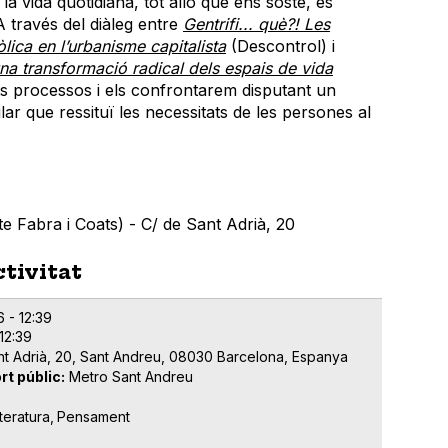
a vida quotidiana, tot allò que ens sosté, es
A través del diàleg entre
Gentrifi... què?! Les
lica en l’urbanisme capitalista
(Descontrol) i
na transformació radical dels espais de vida
ts processos i els confrontarem disputant un
ar que ressituï les necessitats de les persones al
e Fabra i Coats) - C/ de Sant Adrià, 20
ctivitat
 - 12:39
12:39
nt Adrià, 20, Sant Andreu, 08030 Barcelona, Espanya
rt públic
Metro Sant Andreu
iteratura
Pensament