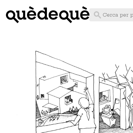
Vés
al
contingut