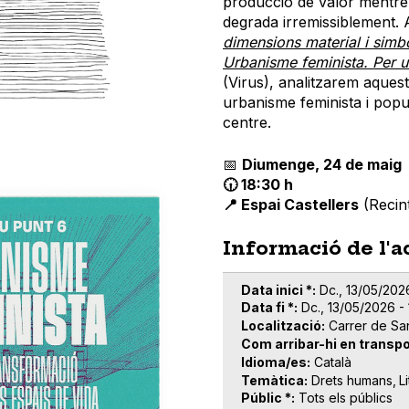
producció de valor mentre l
degrada irremissiblement. 
dimensions material i simbò
Urbanisme feminista. Per u
(Virus), analitzarem aques
urbanisme feminista i popul
centre.
📅
Diumenge, 24 de maig
🕡 18:30 h
📍 Espai Castellers
(Recint
Informació de l'a
Data inici *
Dc., 13/05/2026
Data fi *
Dc., 13/05/2026 - 
Localització
Carrer de Sa
Com arribar-hi en transpo
Idioma/es
Català
Temàtica
Drets humans
L
Públic *
Tots els públics