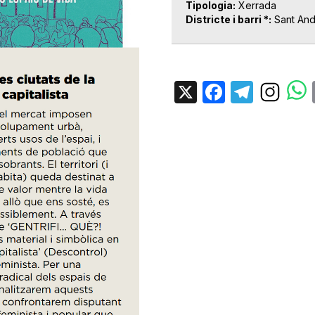
Tipologia
Xerrada
Districte i barri *
Sant An
X
Facebo
Tele