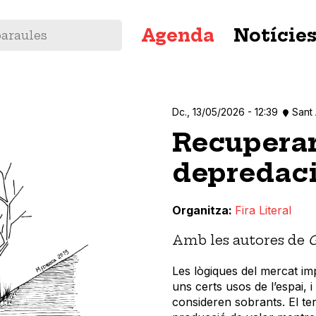
Navegació
Agenda
Notície
principal
Dc., 13/05/2026 - 12:39
Sant
Recuperar 
depredaci
Organitza
Fira Literal
Amb les autores de
G
Les lògiques del mercat i
uns certs usos de l’espai,
consideren sobrants. El terr