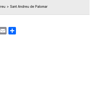
dreu
Sant Andreu de Palomar
ok
gram
Email
Share