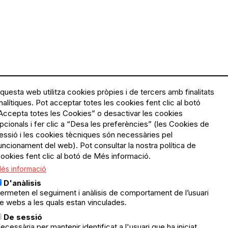
questa web utilitza cookies pròpies i de tercers amb finalitats
nalítiques. Pot acceptar totes les cookies fent clic al botó
Accepta totes les Cookies” o desactivar les cookies
Menú
Política de privacitat
pcionals i fer clic a “Desa les preferències” (les Cookies de
Legal
Avís legal
essió i les cookies tècniques són necessàries pel
Política de cookies
uncionament del web). Pot consultar la nostra política de
ookies fent clic al botó de Més informació.
El Quèdequè no es fa
és informació
responsable de les activitats
programades; en són
D'anàlisis
responsables els col·lectius
ermeten el seguiment i anàlisis de comportament de l’usuari
organitzadors.
e webs a les quals estan vinculades.
ació
De sessió
© Quedequè, 2025
ecessària per mantenir identificat a l'usuari que ha iniciat