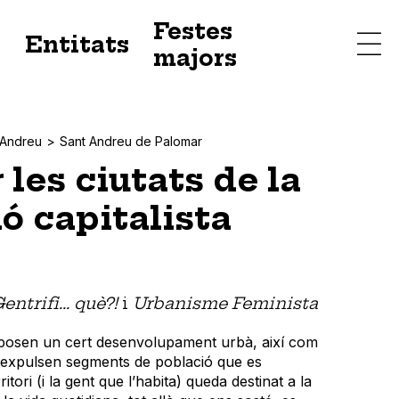
Festes
s
Entitats
majors
 Andreu
Sant Andreu de Palomar
les ciutats de la
ó capitalista
entrifi... què?!
i
Urbanisme Feminista
mposen un cert desenvolupament urbà, així com
 i expulsen segments de població que es
itori (i la gent que l’habita) queda destinat a la