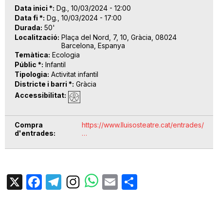
Data inici *
Dg., 10/03/2024 - 12:00
Data fi *
Dg., 10/03/2024 - 17:00
Durada
50'
Localització
Plaça del Nord, 7, 10, Gràcia, 08024
Barcelona, Espanya
Temàtica
Ecologia
Públic *
Infantil
Tipologia
Activitat infantil
Districte i barri *
Gràcia
Accessibilitat
Compra
https://www.lluisosteatre.cat/entrades/
d'entrades
…
X
Facebook
Telegram
Email
Share