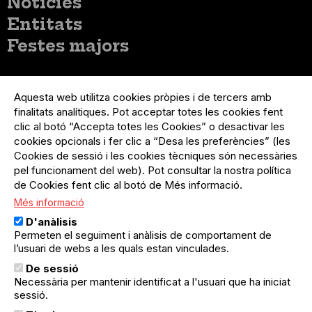
Notícies
Entitats
Festes majors
Menú
Inicia sessió
del
Aquesta web utilitza cookies pròpies i de tercers amb
Menú
Registre organització
compte
finalitats analítiques. Pot acceptar totes les cookies fent
usuari
d'usuari
clic al botó “Accepta totes les Cookies” o desactivar les
Menú
Sobre el projecte
no
Peu
cookies opcionals i fer clic a “Desa les preferències” (les
loggat
Preguntes freqüents
Cookies de sessió i les cookies tècniques són necessàries
Contacte
pel funcionament del web). Pot consultar la nostra política
de Cookies fent clic al botó de Més informació.
Més informació
Menú
Política de privacitat
D'anàlisis
Legal
Avís legal
Permeten el seguiment i anàlisis de comportament de
Política de cookies
l’usuari de webs a les quals estan vinculades.
De sessió
El Quèdequè no es fa responsable de les activitats
Necessària per mantenir identificat a l'usuari que ha iniciat
programades; en són responsables els col·lectius
sessió.
organitzadors.