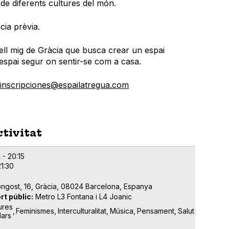
 de diferents cultures del món.
cia prèvia.
ell mig de Gràcia que busca crear un espai
 espai segur on sentir-se com a casa.
inscripciones@espailatregua.com
ctivitat
 - 20:15
21:30
ongost, 16, Gràcia, 08024 Barcelona, Espanya
rt públic
Metro L3 Fontana i L4 Joanic
ures
Feminismes
Interculturalitat
Música
Pensament
Salut
lars