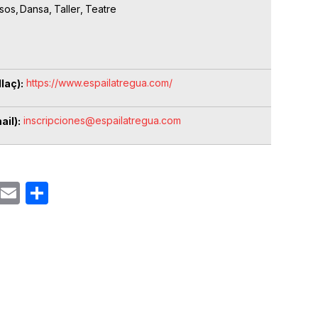
sos
Dansa
Taller
Teatre
https://www.espailatregua.com/
laç)
inscripciones@espailatregua.com
ail)
ok
gram
Email
Share