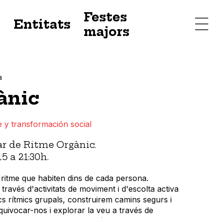
Festes
s
Entitats
majors
a
ànic
e y transformación social
ar de Ritme Orgànic.
15 a 21:30h.
l ritme que habiten dins de cada persona.
 través d'activitats de moviment i d'escolta activa
cs rítmics grupals, construirem camins segurs i
quivocar-nos i explorar la veu a través de