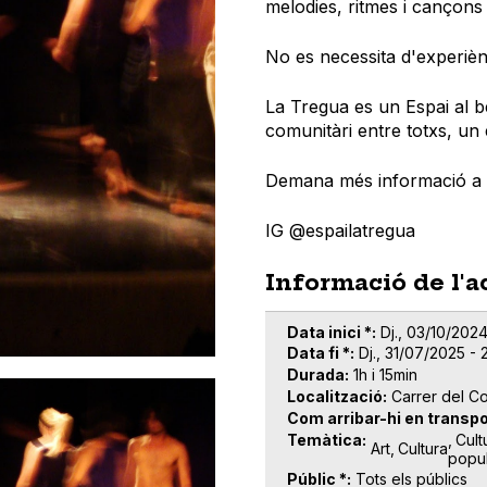
melodies, ritmes i cançons
No es necessita d'experièn
La Tregua es un Espai al b
comunitàri entre totxs, un
Demana més informació a
IG @espailatregua
Informació de l'a
Data inici *
Dj., 03/10/2024
Data fi *
Dj., 31/07/2025 - 
Durada
1h i 15min
Localització
Carrer del C
Com arribar-hi en transpo
Temàtica
Cult
Art
Cultura
popu
Públic *
Tots els públics