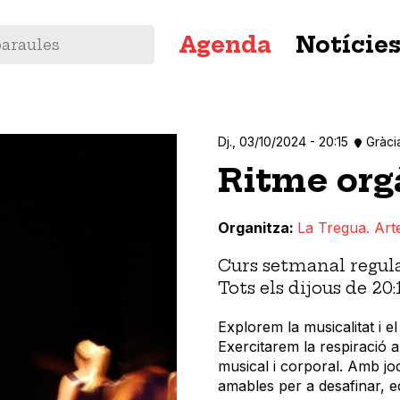
Navegació
Agenda
Notície
principal
Dj., 03/10/2024 - 20:15
Gràci
Ritme org
Organitza
La Tregua. Art
Curs setmanal regul
Tots els dijous de 20:
Explorem la musicalitat i e
Exercitarem la respiració a
musical i corporal. Amb jo
amables per a desafinar, e