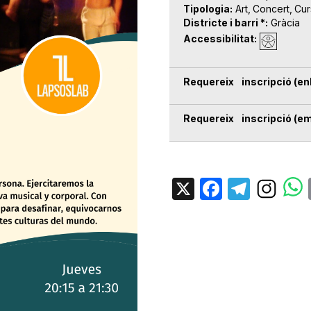
Tipologia
Art
Concert
Cur
Districte i barri *
Gràcia
Accessibilitat
Requereix inscripció (enl
Requereix inscripció (em
X
Facebo
Tele