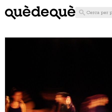
Vés
al
contingut