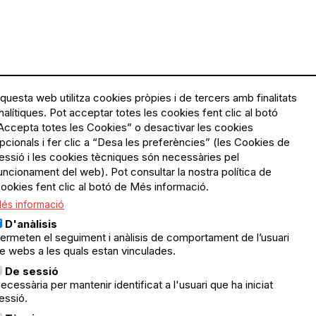
questa web utilitza cookies pròpies i de tercers amb finalitats
nalítiques. Pot acceptar totes les cookies fent clic al botó
Accepta totes les Cookies” o desactivar les cookies
Menú
Política de privacitat
pcionals i fer clic a “Desa les preferències” (les Cookies de
Legal
Avís legal
essió i les cookies tècniques són necessàries pel
Política de cookies
uncionament del web). Pot consultar la nostra política de
ookies fent clic al botó de Més informació.
El Quèdequè no es fa
és informació
responsable de les activitats
programades; en són
D'anàlisis
responsables els col·lectius
ermeten el seguiment i anàlisis de comportament de l’usuari
organitzadors.
e webs a les quals estan vinculades.
ació
De sessió
© Quedequè, 2025
ecessària per mantenir identificat a l'usuari que ha iniciat
essió.
nts