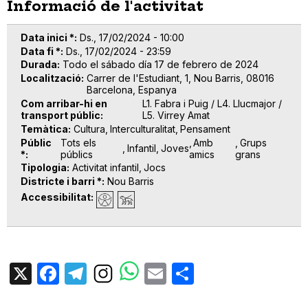
Informació de l'activitat
Data inici *
Ds., 17/02/2024 - 10:00
Data fi *
Ds., 17/02/2024 - 23:59
Durada
Todo el sábado día 17 de febrero de 2024
Localització
Carrer de l'Estudiant, 1, Nou Barris, 08016
Barcelona, Espanya
Com arribar-hi en
L1. Fabra i Puig / L4. Llucmajor /
transport públic
L5. Virrey Amat
Temàtica
Cultura
Interculturalitat
Pensament
Públic
Tots els
Amb
Grups
Infantil
Joves
*
públics
amics
grans
Tipologia
Activitat infantil
Jocs
Districte i barri *
Nou Barris
Accessibilitat
X
Facebook
Telegram
Email
Share