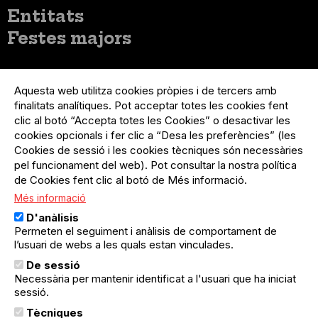
Entitats
Festes majors
Menú
Inicia sessió
del
Aquesta web utilitza cookies pròpies i de tercers amb
Menú
Registre organització
compte
finalitats analítiques. Pot acceptar totes les cookies fent
usuari
d'usuari
clic al botó “Accepta totes les Cookies” o desactivar les
Menú
Sobre el projecte
no
Peu
cookies opcionals i fer clic a “Desa les preferències” (les
loggat
Preguntes freqüents
Cookies de sessió i les cookies tècniques són necessàries
Contacte
pel funcionament del web). Pot consultar la nostra política
de Cookies fent clic al botó de Més informació.
Més informació
Menú
Política de privacitat
D'anàlisis
Legal
Avís legal
Permeten el seguiment i anàlisis de comportament de
Política de cookies
l’usuari de webs a les quals estan vinculades.
De sessió
El Quèdequè no es fa responsable de les activitats
Necessària per mantenir identificat a l'usuari que ha iniciat
programades; en són responsables els col·lectius
sessió.
organitzadors.
Tècniques