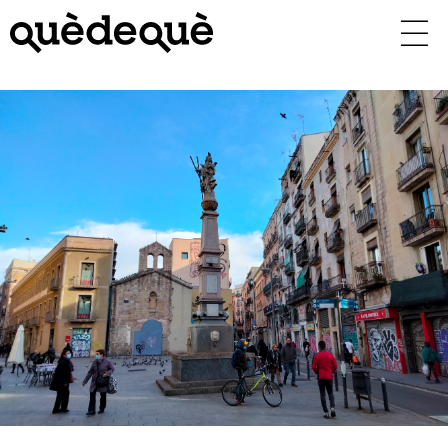
Vés
al
contingut