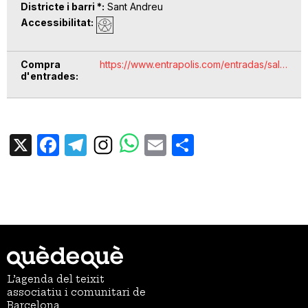
Districte i barri *
Sant Andreu
Accessibilitat
Compra
https://www.entrapolis.com/entradas/sal…
d'entrades
X
Facebook
Telegram
Email
Share
L’agenda del teixit
associatiu i comunitari de
Barcelona