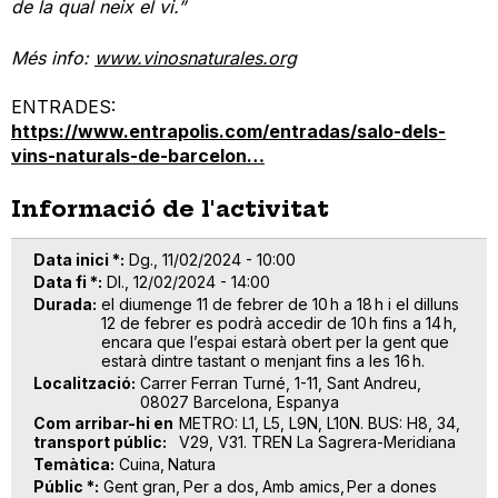
de la qual neix el vi.”
Més info:
www.vinosnaturales.org
ENTRADES:
https://www.entrapolis.com/entradas/salo-dels-
vins-naturals-de-barcelon…
Informació de l'activitat
Data inici *
Dg., 11/02/2024 - 10:00
Data fi *
Dl., 12/02/2024 - 14:00
Durada
el diumenge 11 de febrer de 10 h a 18 h i el dilluns
12 de febrer es podrà accedir de 10 h fins a 14 h,
encara que l’espai estarà obert per la gent que
estarà dintre tastant o menjant fins a les 16 h.
Localització
Carrer Ferran Turné, 1-11, Sant Andreu,
08027 Barcelona, Espanya
Com arribar-hi en
METRO: L1, L5, L9N, L10N. BUS: H8, 34,
transport públic
V29, V31. TREN La Sagrera-Meridiana
Temàtica
Cuina
Natura
Públic *
Gent gran
Per a dos
Amb amics
Per a dones