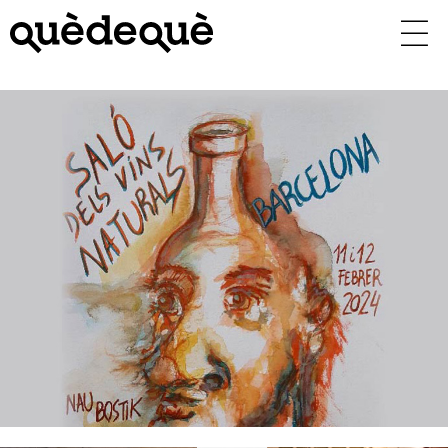
Vés
al
contingut