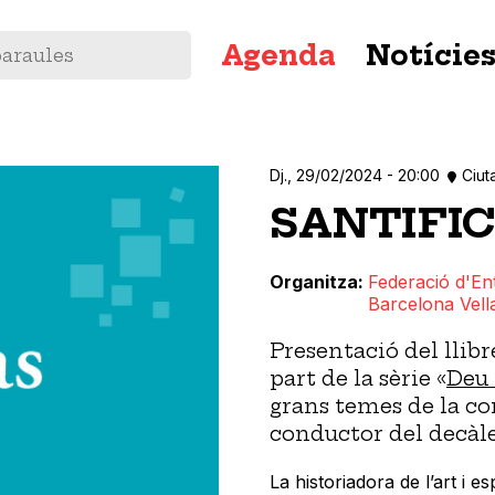
Navegació
Agenda
Notície
principal
Dj., 29/02/2024 - 20:00
Ciut
SANTIFIC
Organitza
Federació d'Ent
Barcelona Vell
Presentació del llib
part de la sèrie «
Deu
grans temes de la co
conductor del decàl
La historiadora de l’art i 