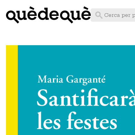
Vés
al
contingut