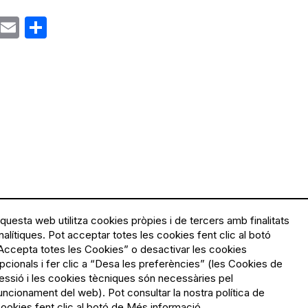
ok
gram
Email
Share
questa web utilitza cookies pròpies i de tercers amb finalitats
nalítiques. Pot acceptar totes les cookies fent clic al botó
Accepta totes les Cookies” o desactivar les cookies
Menú
Política de privacitat
pcionals i fer clic a “Desa les preferències” (les Cookies de
Legal
Avís legal
essió i les cookies tècniques són necessàries pel
Política de cookies
uncionament del web). Pot consultar la nostra política de
ookies fent clic al botó de Més informació.