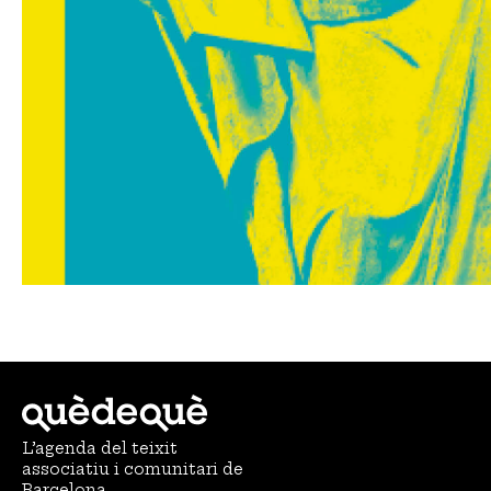
L’agenda del teixit
associatiu i comunitari de
Barcelona