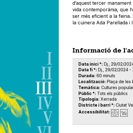
d’aquest tercer manament qu
vida contemporània, que h
ser més eficient a la fein
la cuinera Ada Parellada i
Informació de l'a
Data inici *
Dj., 29/02/202
Data fi *
Dj., 29/02/2024 - 
Durada
60 minuts
Localització
Plaça de les 
Temàtica
Cultures popula
Públic *
Tots els públics
Tipologia
Xerrada
Districte i barri *
Ciutat Ve
Accessibilitat