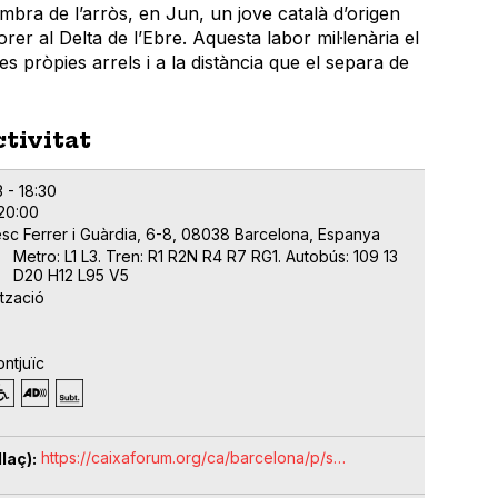
bra de l’arròs, en Jun, un jove català d’origen
rer al Delta de l’Ebre. Aquesta labor mil·lenària el
es pròpies arrels i a la distància que el separa de
ctivitat
 - 18:30
 20:00
esc Ferrer i Guàrdia, 6-8, 08038 Barcelona, Espanya
Metro: L1 L3. Tren: R1 R2N R4 R7 RG1. Autobús: 109 13
D20 H12 L95 V5
ització
ntjuïc
https://caixaforum.org/ca/barcelona/p/s…
laç)