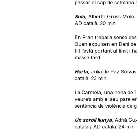
passar el cap de setmana a
Solo
, Alberto Gross Molo, 
AD català. 20 min
En Fran treballa sense desc
Quan expulsen en Dani de l
fill l’està portant al límit 
massa tard.
Harta
, Júlia de Paz Solva
català. 23 min
La Carmela, una nena de 12
veure’s amb el seu pare en
sentència de violència de g
Un soroll llunyà
, Adrià Gu
català / AD català. 24 min