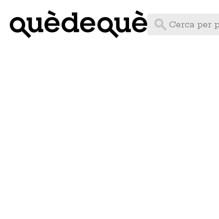
Vés
al
contingut