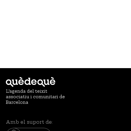
L’agenda del teixit
associatiu i comunitari de
Barcelona
Amb el suport de: