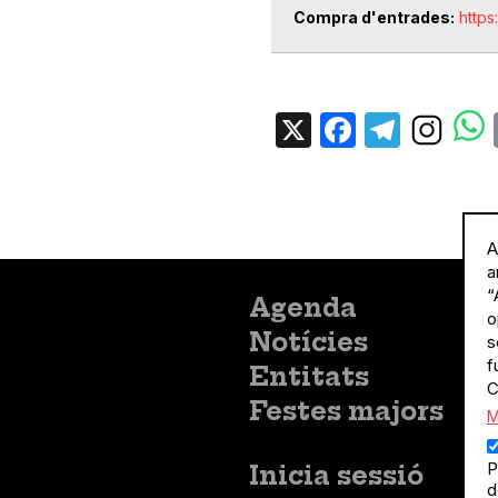
Compra d'entrades
https
X
Facebo
Tele
A
a
“
Menú
Agenda
o
principal
Notícies
s
f
Entitats
C
Festes majors
M
P
Menú
Inicia sessió
d
del