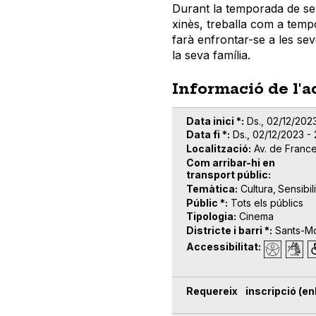
Durant la temporada de sem
xinès, treballa com a tempo
farà enfrontar-se a les sev
la seva família.
Informació de l'a
Data inici *
Ds., 02/12/2023
Data fi *
Ds., 02/12/2023 -
Localització
Av. de Franc
Com arribar-hi en
transport públic
Temàtica
Cultura
Sensibil
Públic *
Tots els públics
Tipologia
Cinema
Districte i barri *
Sants-Mo
Accessibilitat
Requereix inscripció (enl