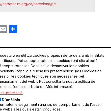
://caixaforum.org/ca/barcelona/p/s…
ok
gram
Email
Share
questa web utilitza cookies pròpies i de tercers amb finalitats
nalítiques. Pot acceptar totes les cookies fent clic al botó
Accepta totes les Cookies” o desactivar les cookies
Menú
Política de privacitat
pcionals i fer clic a “Desa les preferències” (les Cookies de
Legal
Avís legal
essió i les cookies tècniques són necessàries pel
Política de cookies
uncionament del web). Pot consultar la nostra política de
ookies fent clic al botó de Més informació.
El Quèdequè no es fa
és informació
responsable de les activitats
programades; en són
D'anàlisis
responsables els col·lectius
ermeten el seguiment i anàlisis de comportament de l’usuari
organitzadors.
e webs a les quals estan vinculades.