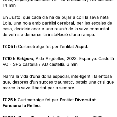
14 min
En Justo, que cada dia ha de pujar a coll la seva neta
Lola, una noia amb paràlisi cerebral, per les escales de
casa, decideix anar a una reunió de la seva comunitat
de veïns a demanar la instal·lació d’una rampa.
17.05 h
Curtmetratge fet per l’entitat
Aspid
.
17.10 h
Estigma
, Aida Argüelles, 2023, Espanya. Castellà
VO - SPS castellà / AD castellà. 6 min
Narra la vida d’una dona especial, intel·ligent i talentosa
que, després d’un succés traumàtic, pateix una crisi que
marca la seva llibertat per a sempre.
17.25 h
Curtmetratge fet per l’entitat
Diversitat
Funcional a Relleu
.