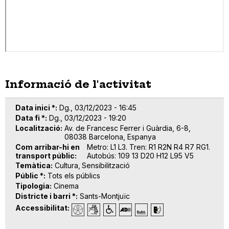
Informació de l'activitat
Data inici *
Dg., 03/12/2023 - 16:45
Data fi *
Dg., 03/12/2023 - 19:20
Localització
Av. de Francesc Ferrer i Guàrdia, 6-8,
08038 Barcelona, Espanya
Com arribar-hi en
Metro: L1 L3. Tren: R1 R2N R4 R7 RG1.
transport públic
Autobús: 109 13 D20 H12 L95 V5
Temàtica
Cultura
Sensibilització
Públic *
Tots els públics
Tipologia
Cinema
Districte i barri *
Sants-Montjuïc
Accessibilitat