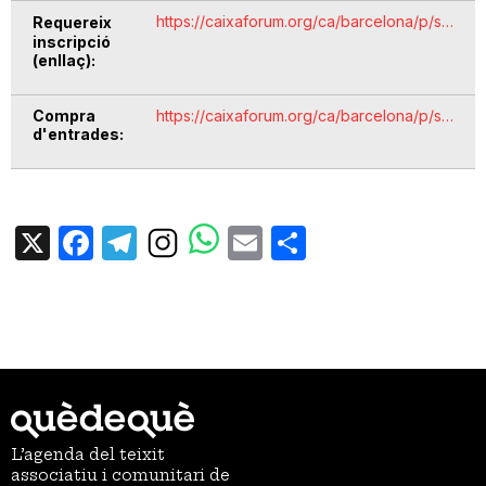
https://caixaforum.org/ca/barcelona/p/s…
Requereix
inscripció
(enllaç)
Compra
https://caixaforum.org/ca/barcelona/p/s…
d'entrades
X
Facebook
Telegram
Email
Share
L’agenda del teixit
associatiu i comunitari de