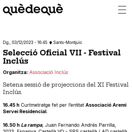
Vés
al
contingut
Dg., 03/12/2023 - 16:45
Sants-Montjuïc
Selecció Oficial VII - Festival
Inclús
Organitza
Associació Inclús
Setena sessió de projeccions del XI Festival
Inclús.
16.45 h
Curtmetratge fet per l’entitat
Associació Aremi
Servei Residencial
.
16.50 h
La rampa
, Juan Fernando Andrés Parrilla,
2023, Espanya. Castellà VO - SPS castellà / AD castellà.