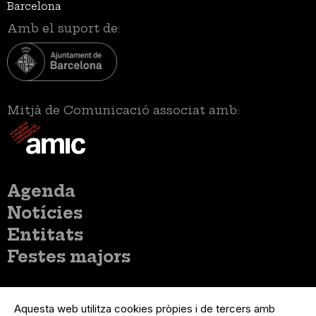
Barcelona
Amb el suport de:
Mitjà de Comunicació associat amb:
Menú
Agenda
principal
Notícies
Entitats
Festes majors
Menú
Inicia sessió
del
Aquesta web utilitza cookies pròpies i de tercers amb