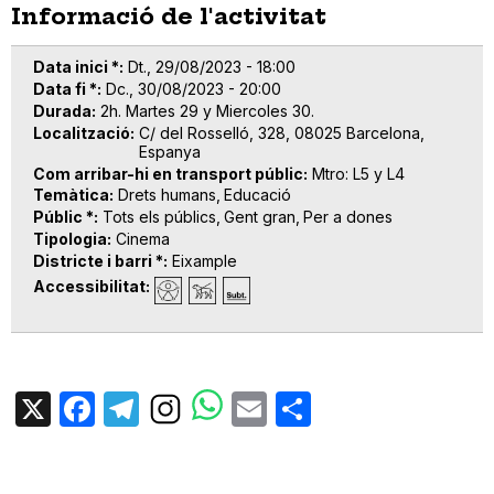
Informació de l'activitat
Data inici *
Dt., 29/08/2023 - 18:00
Data fi *
Dc., 30/08/2023 - 20:00
Durada
2h. Martes 29 y Miercoles 30.
Localització
C/ del Rosselló, 328, 08025 Barcelona,
Espanya
Com arribar-hi en transport públic
Mtro: L5 y L4
Temàtica
Drets humans
Educació
Públic *
Tots els públics
Gent gran
Per a dones
Tipologia
Cinema
Districte i barri *
Eixample
Accessibilitat
X
Facebook
Telegram
Email
Share