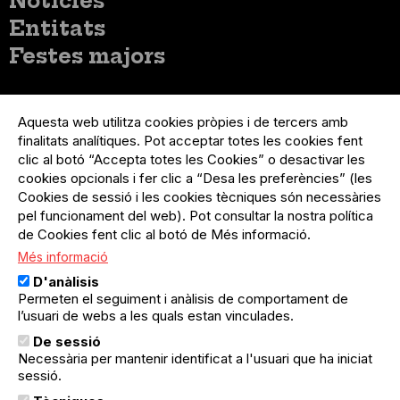
Notícies
Entitats
Festes majors
Menú
Inicia sessió
del
Aquesta web utilitza cookies pròpies i de tercers amb
Menú
Registre organització
compte
finalitats analítiques. Pot acceptar totes les cookies fent
usuari
d'usuari
Menú
Sobre el projecte
clic al botó “Accepta totes les Cookies” o desactivar les
no
Peu
cookies opcionals i fer clic a “Desa les preferències” (les
loggat
Preguntes freqüents
Cookies de sessió i les cookies tècniques són necessàries
Contacte
pel funcionament del web). Pot consultar la nostra política
de Cookies fent clic al botó de Més informació.
Més informació
Menú
Política de privacitat
D'anàlisis
Legal
Avís legal
Permeten el seguiment i anàlisis de comportament de
Política de cookies
l’usuari de webs a les quals estan vinculades.
De sessió
El Quèdequè no es fa responsable de les activitats
Necessària per mantenir identificat a l'usuari que ha iniciat
programades; en són responsables els col·lectius
organitzadors.
sessió.