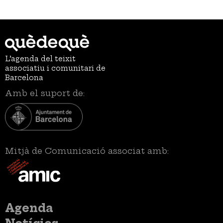
L’agenda del teixit
associatiu i comunitari de
Barcelona
Amb el suport de:
Mitjà de Comunicació associat amb:
Menú
Agenda
principal