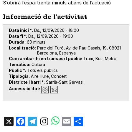
S’obrirà l’espai trenta minuts abans de l’actuació
Informació de l'activitat
Data inici *
Ds., 12/09/2026 - 18:00
Data fi *
Ds., 12/09/2026 - 19:00
Durada
60 minuts
Localització
Parc del Turó, Av. de Pau Casals, 19, 08021
Barcelona, Espanya
Com arribar-hi en transport públic
Tram, Bus, Metro
Temàtica
Cultura
Públic *
Tots els públics
Tipologia
Aire lliure
Concert
Districte i barri *
Sarrià-Sant Gervasi
Accessibilitat
X
Facebook
Telegram
Email
Share