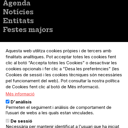
Menú
Agenda
principal
Notícies
Entitats
Festes majors
Menú
Inicia sessió
del
Aquesta web utilitza cookies pròpies i de tercers amb
Menú
Registre organització
compte
finalitats analítiques. Pot acceptar totes les cookies fent
usuari
d'usuari
clic al botó “Accepta totes les Cookies” o desactivar les
Menú
Sobre el projecte
no
Peu
cookies opcionals i fer clic a “Desa les preferències” (les
loggat
Preguntes freqüents
Cookies de sessió i les cookies tècniques són necessàries
Contacte
pel funcionament del web). Pot consultar la nostra política
de Cookies fent clic al botó de Més informació.
Més informació
Menú
Política de privacitat
D'anàlisis
Legal
Avís legal
Permeten el seguiment i anàlisis de comportament de
Política de cookies
l’usuari de webs a les quals estan vinculades.
De sessió
El Quèdequè no es fa responsable de les activitats
Necessària per mantenir identificat a l'usuari que ha iniciat
programades; en són responsables els col·lectius