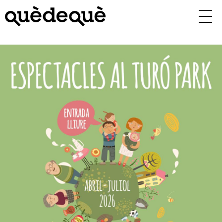
Vés
al
contingut