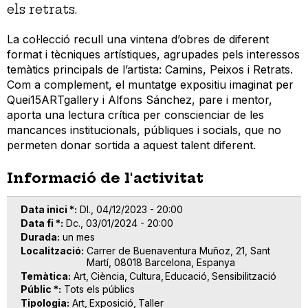
els retrats.
La col·lecció recull una vintena d’obres de diferent
format i tècniques artístiques, agrupades pels interessos
temàtics principals de l’artista: Camins, Peixos i Retrats.
Com a complement, el muntatge expositiu imaginat per
Quei15ARTgallery i Alfons Sánchez, pare i mentor,
aporta una lectura crítica per conscienciar de les
mancances institucionals, públiques i socials, que no
permeten donar sortida a aquest talent diferent.
Informació de l'activitat
Data inici *
Dl., 04/12/2023 - 20:00
Data fi *
Dc., 03/01/2024 - 20:00
Durada
un mes
Localització
Carrer de Buenaventura Muñoz, 21, Sant
Martí, 08018 Barcelona, Espanya
Temàtica
Art
Ciència
Cultura
Educació
Sensibilització
Públic *
Tots els públics
Tipologia
Art
Exposició
Taller