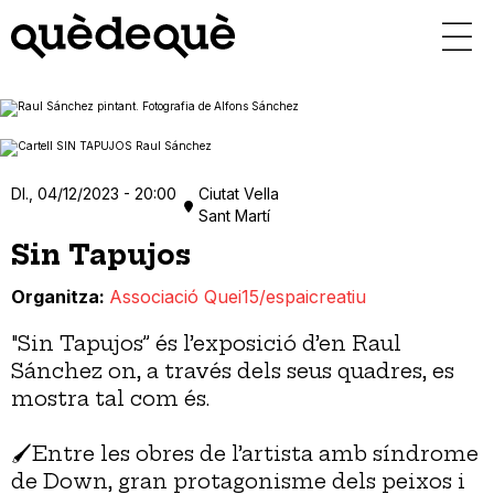
Vés
al
contingut
Dl., 04/12/2023 - 20:00
Ciutat Vella
Sant Martí
Sin Tapujos
Organitza
Associació Quei15/espaicreatiu
"Sin Tapujos” és l’exposició d’en Raul
Sánchez on, a través dels seus quadres, es
mostra tal com és.
🖌️Entre les obres de l’artista amb síndrome
de Down, gran protagonisme dels peixos i