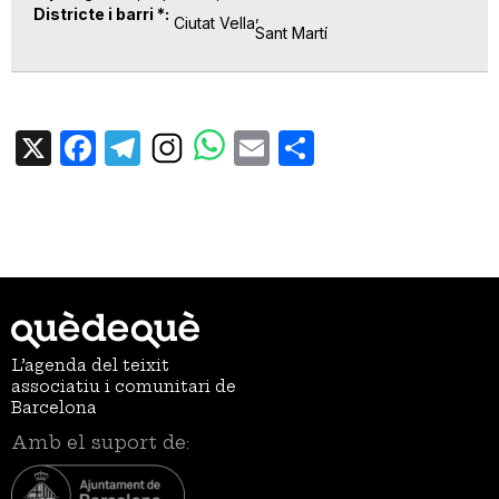
Districte i barri *
Ciutat Vella
Sant Martí
X
Facebook
Telegram
Email
Share
L’agenda del teixit
associatiu i comunitari de
Barcelona
Amb el suport de: