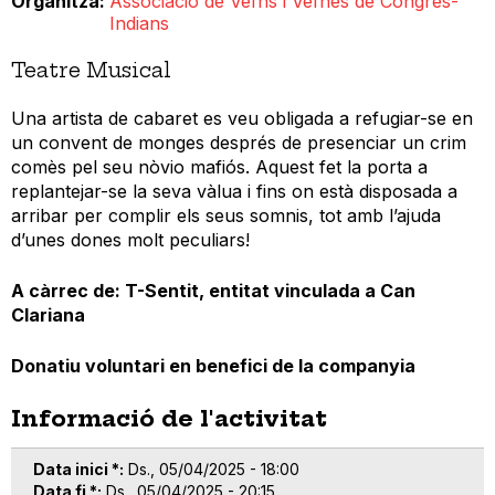
Organitza
Associació de Veïns i Veïnes de Congrés-
Indians
Teatre Musical
Una artista de cabaret es veu obligada a refugiar-se en
un convent de monges després de presenciar un crim
comès pel seu nòvio mafiós. Aquest fet la porta a
replantejar-se la seva vàlua i fins on està disposada a
arribar per complir els seus somnis, tot amb l’ajuda
d’unes dones molt peculiars!
A càrrec de: T-Sentit, entitat vinculada a Can
Clariana
Donatiu voluntari en benefici de la companyia
Informació de l'activitat
Data inici *
Ds., 05/04/2025 - 18:00
Data fi *
Ds., 05/04/2025 - 20:15