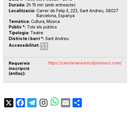
Durada
2h 15 min (amb entreacte)
Localització
Carrer de Felip II, 222, Sant Andreu, 08027
Barcelona, Espanya
Temàtica
Cultura
Música
Públic *
Tots els públics
Tipologia
Teatre
Districte i barri *
Sant Andreu
Accessibilitat
https://canclariana.inscripcionscc.com/
Requereix
…
inscripció
(enllaç)
X
Facebook
Telegram
Email
Share