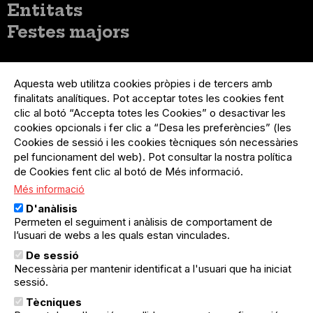
Entitats
Festes majors
Menú
Inicia sessió
del
Aquesta web utilitza cookies pròpies i de tercers amb
Menú
Registre organització
compte
finalitats analítiques. Pot acceptar totes les cookies fent
usuari
d'usuari
Menú
Sobre el projecte
clic al botó “Accepta totes les Cookies” o desactivar les
no
Peu
cookies opcionals i fer clic a “Desa les preferències” (les
loggat
Preguntes freqüents
Cookies de sessió i les cookies tècniques són necessàries
Contacte
pel funcionament del web). Pot consultar la nostra política
de Cookies fent clic al botó de Més informació.
Més informació
Menú
Política de privacitat
D'anàlisis
Legal
Avís legal
Permeten el seguiment i anàlisis de comportament de
Política de cookies
l’usuari de webs a les quals estan vinculades.
De sessió
El Quèdequè no es fa responsable de les activitats
Necessària per mantenir identificat a l'usuari que ha iniciat
programades; en són responsables els col·lectius
organitzadors.
sessió.
Tècniques