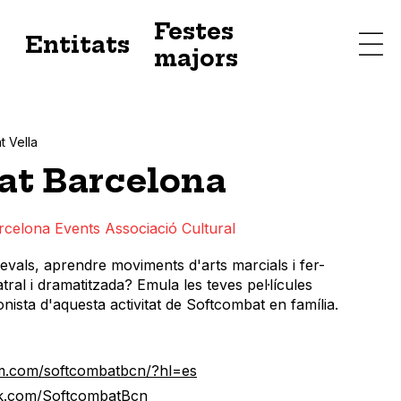
Festes
s
Entitats
majors
t Vella
at Barcelona
celona Events Associació Cultural
vals, aprendre moviments d'arts marcials i fer-
tral i dramatitzada? Emula les teves pel·lícules
onista d'aquesta activitat de Softcombat en família.
am.com/softcombatbcn/?hl=es
ok.com/SoftcombatBcn