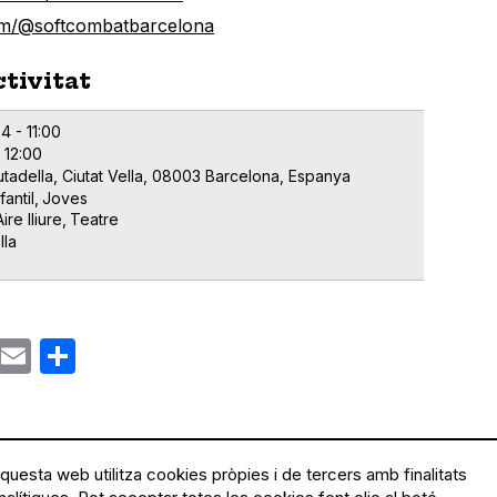
com/@softcombatbarcelona
ctivitat
4 - 11:00
 12:00
utadella, Ciutat Vella, 08003 Barcelona, Espanya
fantil
Joves
Aire lliure
Teatre
lla
ok
gram
Email
Share
questa web utilitza cookies pròpies i de tercers amb finalitats