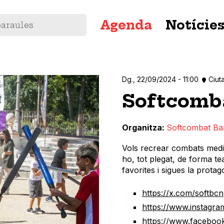
Navegació
Agenda
Notície
principal
Dg., 22/09/2024 - 11:00
Ciuta
Softcomb
Organitza
Softcombat Bar
Vols recrear combats medie
ho, tot plegat, de forma tea
favorites i sigues la protag
https://x.com/softbcn
https://www.instagr
https://www.facebo