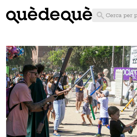
Vés
al
contingut