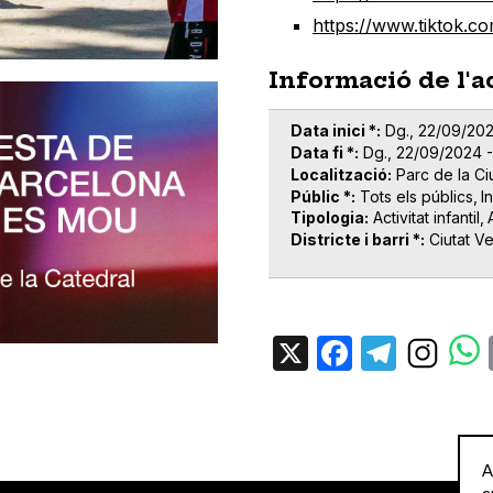
https://www.tiktok.
Informació de l'a
Data inici *
Dg., 22/09/202
Data fi *
Dg., 22/09/2024 -
Localització
Parc de la Ci
Públic *
Tots els públics
In
Tipologia
Activitat infantil
Districte i barri *
Ciutat Ve
X
Facebo
Tele
A