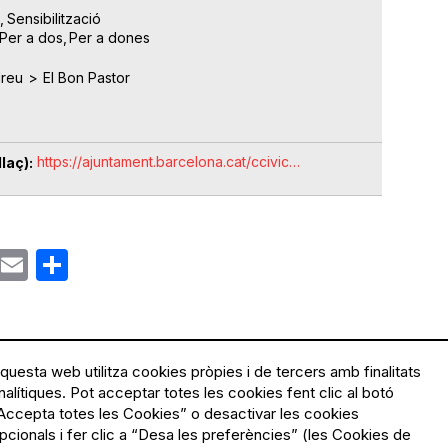
Sensibilització
Per a dos
Per a dones
dreu
El Bon Pastor
https://ajuntament.barcelona.cat/ccivic…
laç)
ok
gram
Email
Share
questa web utilitza cookies pròpies i de tercers amb finalitats
nalítiques. Pot acceptar totes les cookies fent clic al botó
Accepta totes les Cookies” o desactivar les cookies
Menú
Política de privacitat
pcionals i fer clic a “Desa les preferències” (les Cookies de
Legal
Avís legal