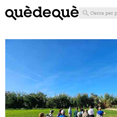
Vés
al
contingut