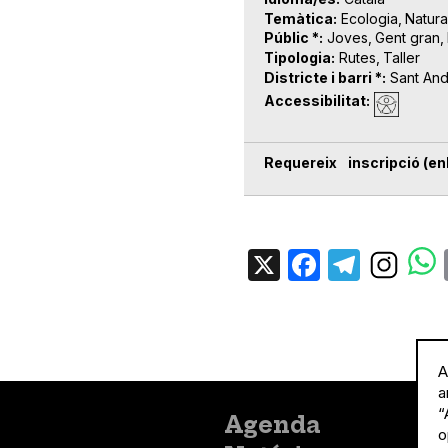
Temàtica
Ecologia
Natura
Públic *
Joves
Gent gran
Tipologia
Rutes
Taller
Districte i barri *
Sant An
Accessibilitat
Requereix inscripció (enl
X
Facebo
Tele
A
a
“
Menú
Agenda
o
principal