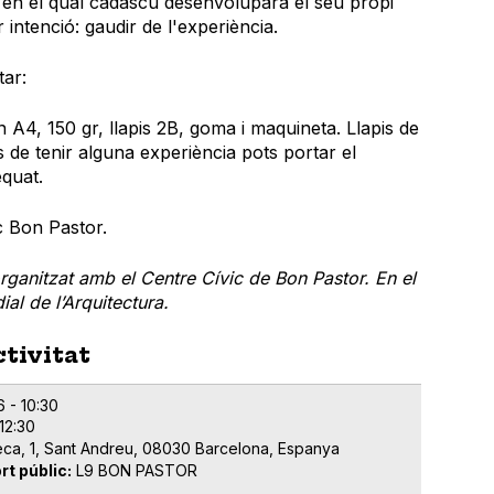
 en el qual cadascú desenvoluparà el seu propi
 intenció: gaudir de l'experiència.
tar:
 A4, 150 gr, llapis 2B, goma i maquineta. Llapis de
s de tenir alguna experiència pots portar el
equat.
c Bon Pastor.
rganitzat amb el Centre Cívic de Bon Pastor. En el
al de l’Arquitectura.
ctivitat
6 - 10:30
12:30
eca, 1, Sant Andreu, 08030 Barcelona, Espanya
rt públic
L9 BON PASTOR