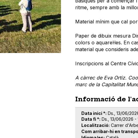
bàsiques per a començar i
ritme, sempre amb la millor
Material mínim que cal por
Paper de dibuix mesura Din
colors o aquarel·les. En ca
material que consideris ad
Inscripcions al Centre Cívi
A càrrec de Eva Ortiz. Coo
marc de la Capitalitat Mundi
Informació de l'a
Data inici *
Ds., 13/06/202
Data fi *
Ds., 13/06/2026 - 
Localització
Carrer d'Arb
Com arribar-hi en transpo
Idioma/es
Català