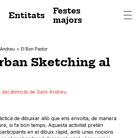
Festes
s
Entitats
majors
 Andreu
El Bon Pastor
Urban Sketching al
 del districte de Sant Andreu
àctica de dibuixar allò que ens envolta, de manera
lliure, si fa bon temps. Aquesta activitat pretén
participants en el dibuix ràpid, amb unes nocions