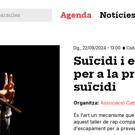
Navegació
Agenda
Notície
principal
Dg., 22/09/2024 - 13:00
Ciut
Suïcidi i 
per a la p
suïcidi
Organitza
Associació Cat
És l'art un mecanisme que
aquest taller de rap compa
d'escapament per a prevenir