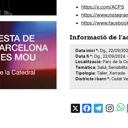
https://x.com/ACPS
https://www.instagram
https://www.faceboo
Informació de l'a
Data inici *
Dg., 22/09/202
Data fi *
Dg., 22/09/2024 -
Localització
Parc de la Ci
Temàtica
Salut
Sensibilit
Tipologia
Taller
Xerrada
Districte i barri *
Ciutat Ve
X
Facebo
Tele