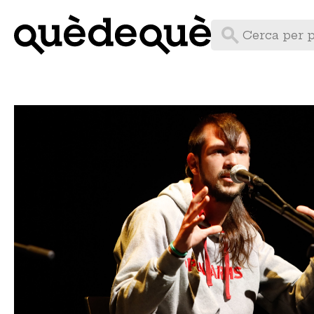
Vés
al
contingut