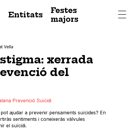
Festes
s
Entitats
majors
at Vella
estigma: xerrada
revenció del
alana Prevenció Suïcidi
 pot ajudar a prevenir pensaments suïcides? En
rtiràs sentiments i coneixeràs vàlvules
 el suïcidi.