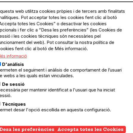
questa web utilitza cookies pròpies i de tercers amb finalitats
nalítiques. Pot acceptar totes les cookies fent clic al botó
Accepta totes les Cookies” o desactivar les cookies
Menú
Política de privacitat
pcionals i fer clic a “Desa les preferències” (les Cookies de
Legal
Avís legal
essió i les cookies tècniques són necessàries pel
Política de cookies
uncionament del web). Pot consultar la nostra política de
ookies fent clic al botó de Més informació.
El Quèdequè no es fa
és informació
responsable de les activitats
programades; en són
D'anàlisis
responsables els col·lectius
ermeten el seguiment i anàlisis de comportament de l’usuari
organitzadors.
e webs a les quals estan vinculades.
ació
De sessió
© Quedequè, 2025
ecessària per mantenir identificat a l'usuari que ha iniciat
essió.
nts
Tècniques
ermet desar l'opció escollida en aquesta configuració.
Desa les preferències
Accepta totes les Cookies
Wi