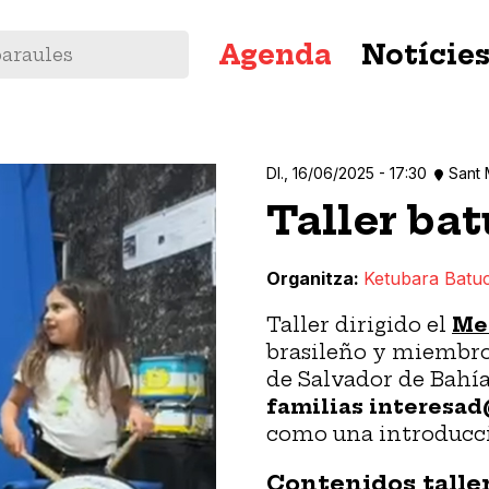
Navegació
Agenda
Notície
principal
Dl., 16/06/2025 - 17:30
Sant 
Taller bat
Organitza
Ketubara Batu
Taller dirigido el
Me
brasileño y miembro 
de Salvador de Bahía
familias interesad
como una introducció
Contenidos taller