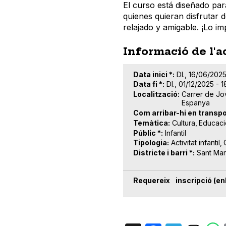
El curso está diseñado par
quienes quieran disfrutar 
relajado y amigable. ¡Lo im
Informació de l'a
Data inici *
Dl., 16/06/2025
Data fi *
Dl., 01/12/2025 - 1
Localització
Carrer de Jo
Espanya
Com arribar-hi en transpo
Temàtica
Cultura
Educaci
Públic *
Infantil
Tipologia
Activitat infantil
Districte i barri *
Sant Mar
Requereix inscripció (enl