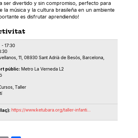
a ser divertido y sin compromiso, perfecto para
de la música y la cultura brasileña en un ambiente
portante es disfrutar aprendiendo!
ctivitat
 - 17:30
8:30
vellanos, 11, 08930 Sant Adrià de Besòs, Barcelona,
rt públic
Metro La Verneda L2
ó
Cursos
Taller
tí
https://www.ketubara.org/taller-infanti…
laç)