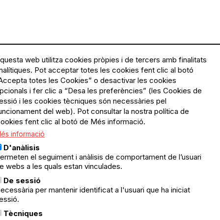
questa web utilitza cookies pròpies i de tercers amb finalitats
nalítiques. Pot acceptar totes les cookies fent clic al botó
Accepta totes les Cookies” o desactivar les cookies
Menú
Política de privacitat
pcionals i fer clic a “Desa les preferències” (les Cookies de
Legal
Avís legal
essió i les cookies tècniques són necessàries pel
Política de cookies
uncionament del web). Pot consultar la nostra política de
ookies fent clic al botó de Més informació.
El Quèdequè no es fa
és informació
responsable de les activitats
programades; en són
D'anàlisis
responsables els col·lectius
ermeten el seguiment i anàlisis de comportament de l’usuari
organitzadors.
e webs a les quals estan vinculades.
ació
De sessió
© Quedequè, 2025
ecessària per mantenir identificat a l'usuari que ha iniciat
essió.
nts
Tècniques