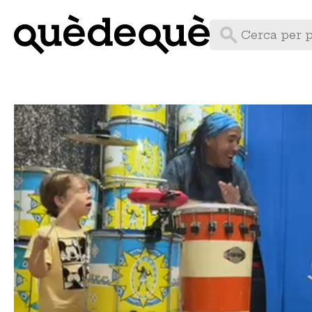
Vés
al
contingut