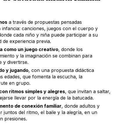
mos
a través de propuestas pensadas
 infancia: canciones, juegos con el cuerpo y
donde cada niño y niña puede participar a su
 de experiencia previa.
a como un juego creativo
, donde los
imiento y la imaginación se combinan para
 y divertirse.
o y jugando
, con una propuesta didáctica
tas edades, que fomenta la escucha, la
rute en grupo.
on ritmos simples y alegres
, que invitan a saltar,
ejarse llevar por la energía de la batucada.
ento de conexión familiar
, donde adultos y
 juntos del ritmo, el baile y la alegría, en un
in presiones.