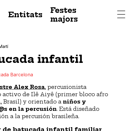
Festes
s
Entitats
majors
Martí
ucada infantil
cada Barcelona
stre Alex Rosa
, percusionista
activo de Ilê Aiyê (primer bloco afro
, Brasil) y orientado a
niños y
@s en la percusión
. Está diseñado
n a la percusión brasileña.
 de batucada infantil familiar