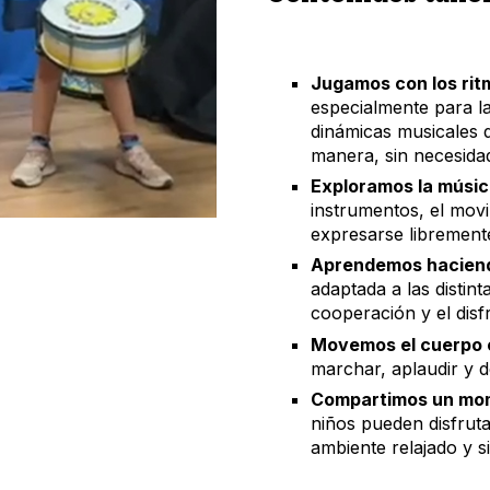
Jugamos con los rit
especialmente para la
dinámicas musicales 
manera, sin necesidad
Exploramos la músic
instrumentos, el mov
expresarse libremente
Aprendemos haciend
adaptada a las distin
cooperación y el disf
Movemos el cuerpo c
marchar, aplaudir y d
Compartimos un mom
niños pueden disfrutar
ambiente relajado y s