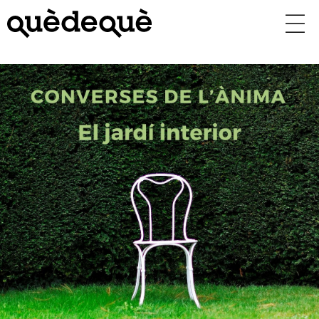
Vés
al
contingut