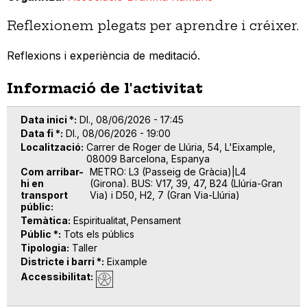
Reflexionem plegats per aprendre i créixer.
Reflexions i experiència de meditació.
Informació de l'activitat
Data inici *
Dl., 08/06/2026 - 17:45
Data fi *
Dl., 08/06/2026 - 19:00
Localització
Carrer de Roger de Llúria, 54, L'Eixample,
08009 Barcelona, Espanya
Com arribar-
METRO: L3 (Passeig de Gràcia)|L4
hi en
(Girona). BUS: V17, 39, 47, B24 (Llúria-Gran
transport
Via) i D50, H2, 7 (Gran Via-Llúria)
públic
Temàtica
Espiritualitat
Pensament
Públic *
Tots els públics
Tipologia
Taller
Districte i barri *
Eixample
Accessibilitat