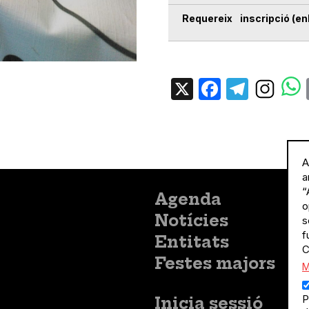
Requereix inscripció (enl
X
Facebo
Tele
A
a
“
Menú
Agenda
o
principal
Notícies
s
f
Entitats
C
Festes majors
M
P
Menú
Inicia sessió