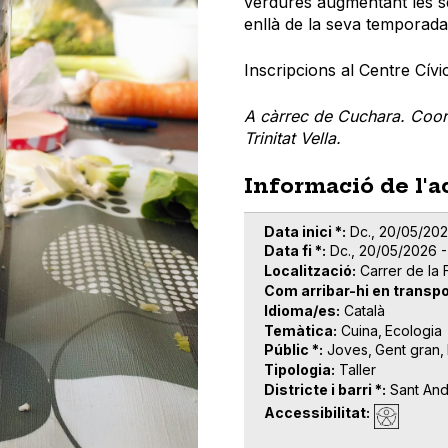
verdures augmentant les se
enllà de la seva temporad
Inscripcions al Centre Cívic
A càrrec de Cuchara. Coor
Trinitat Vella.
Informació de l'a
Data inici *
Dc., 20/05/202
Data fi *
Dc., 20/05/2026 -
Localització
Carrer de la
Com arribar-hi en transpo
Idioma/es
Català
Temàtica
Cuina
Ecologia
Públic *
Joves
Gent gran
Tipologia
Taller
Districte i barri *
Sant An
Accessibilitat