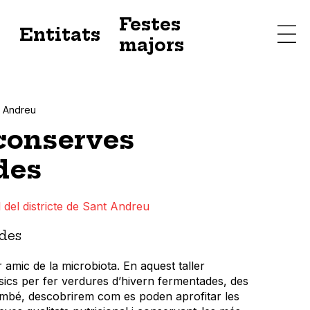
Festes
s
Entitats
majors
t Andreu
 conserves
des
 del districte de Sant Andreu
des
r amic de la microbiota. En aquest taller
sics per fer verdures d’hivern fermentades, des
També, descobrirem com es poden aprofitar les