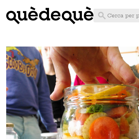
Vés
al
contingut