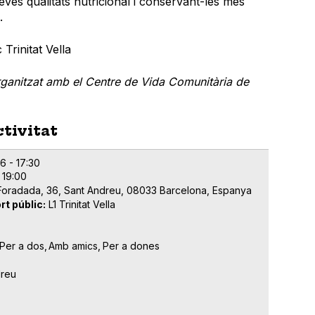
ves qualitats nutricional i conservant-les més
a.
 Trinitat Vella
ganitzat amb el Centre de Vida Comunitària de
ctivitat
6 - 17:30
 19:00
 Foradada, 36, Sant Andreu, 08033 Barcelona, Espanya
rt públic
L1 Trinitat Vella
Per a dos
Amb amics
Per a dones
dreu