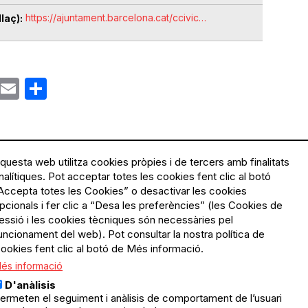
https://ajuntament.barcelona.cat/ccivic…
laç)
ok
gram
Email
Share
questa web utilitza cookies pròpies i de tercers amb finalitats
nalítiques. Pot acceptar totes les cookies fent clic al botó
Accepta totes les Cookies” o desactivar les cookies
Menú
Política de privacitat
pcionals i fer clic a “Desa les preferències” (les Cookies de
Legal
Avís legal
essió i les cookies tècniques són necessàries pel
Política de cookies
uncionament del web). Pot consultar la nostra política de
ookies fent clic al botó de Més informació.
El Quèdequè no es fa
és informació
responsable de les activitats
programades; en són
D'anàlisis
responsables els col·lectius
ermeten el seguiment i anàlisis de comportament de l’usuari
organitzadors.