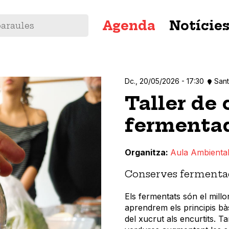
Navegació
Agenda
Notície
principal
Dc., 20/05/2026 - 17:30
San
Taller de
fermenta
Organitza
Aula Ambiental
Conserves fermenta
Els fermentats són el millo
aprendrem els principis bà
del xucrut als encurtits. 