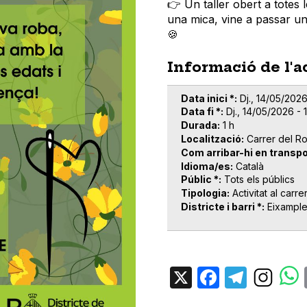
👉 Un taller obert a totes 
una mica, vine a passar u
🍪
Informació de l'a
Data inici *
Dj., 14/05/2026
Data fi *
Dj., 14/05/2026 - 
Durada
1 h
Localització
Carrer del R
Com arribar-hi en transpo
Idioma/es
Català
Públic *
Tots els públics
Tipologia
Activitat al carre
Districte i barri *
Eixampl
X
Facebo
Tele