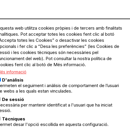
questa web utilitza cookies pròpies i de tercers amb finalitats
nalítiques. Pot acceptar totes les cookies fent clic al botó
Accepta totes les Cookies” o desactivar les cookies
Menú
Política de privacitat
pcionals i fer clic a “Desa les preferències” (les Cookies de
Legal
Avís legal
essió i les cookies tècniques són necessàries pel
Política de cookies
uncionament del web). Pot consultar la nostra política de
ookies fent clic al botó de Més informació.
El Quèdequè no es fa
és informació
responsable de les activitats
programades; en són
D'anàlisis
responsables els col·lectius
ermeten el seguiment i anàlisis de comportament de l’usuari
organitzadors.
e webs a les quals estan vinculades.
ació
De sessió
© Quedequè, 2025
ecessària per mantenir identificat a l'usuari que ha iniciat
essió.
nts
Tècniques
ermet desar l'opció escollida en aquesta configuració.