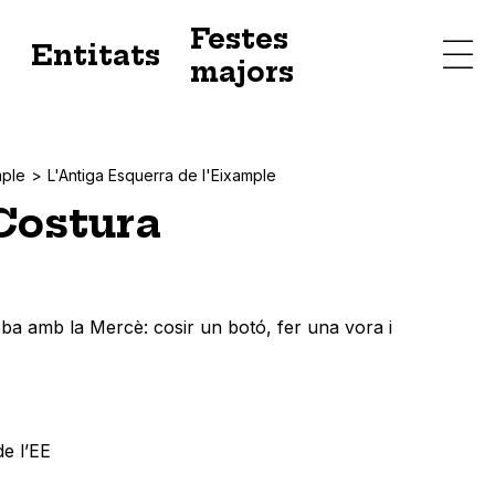
Festes
s
Entitats
majors
mple
L'Antiga Esquerra de l'Eixample
 Costura
oba amb la Mercè: cosir un botó, fer una vora i
de l’EE