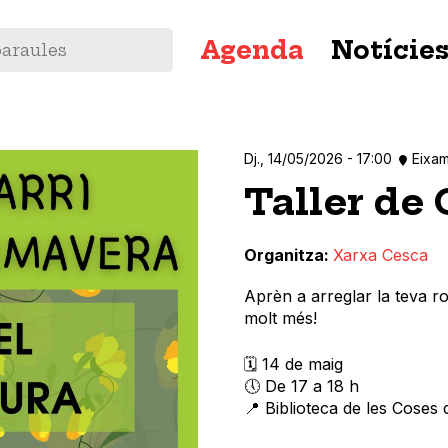
Navegació
Agenda
Notície
principal
Dj., 14/05/2026 - 17:00
Eixa
Taller de
Organitza
Xarxa Cesca
Aprèn a arreglar la teva r
molt més!
🗓️ 14 de maig
🕔 De 17 a 18 h
📍 Biblioteca de les Coses 