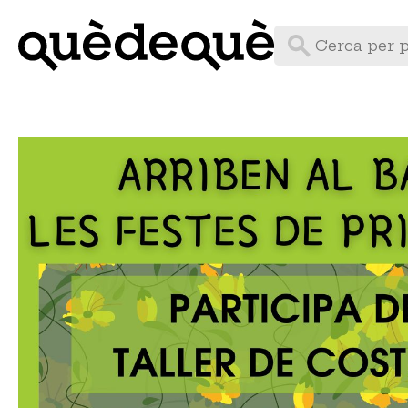
Vés
al
contingut