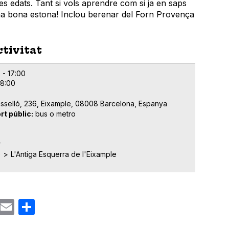
les edats. Tant si vols aprendre com si ja en saps
na bona estona! Inclou berenar del Forn Provença
ctivitat
 - 17:00
18:00
osselló, 236, Eixample, 08008 Barcelona, Espanya
rt públic
bus o metro
r
e
L'Antiga Esquerra de l'Eixample
ok
gram
Email
Share