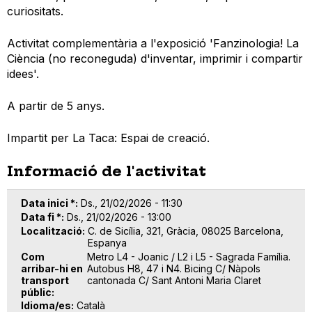
curiositats.
Activitat complementària a l'exposició 'Fanzinologia! La
Ciència (no reconeguda) d'inventar, imprimir i compartir
idees'.
A partir de 5 anys.
Impartit per La Taca: Espai de creació.
Informació de l'activitat
Data inici *
Ds., 21/02/2026 - 11:30
Data fi *
Ds., 21/02/2026 - 13:00
Localització
C. de Sicília, 321, Gràcia, 08025 Barcelona,
Espanya
Com
Metro L4 - Joanic / L2 i L5 - Sagrada Família.
arribar-hi en
Autobus H8, 47 i N4. Bicing C/ Nàpols
transport
cantonada C/ Sant Antoni Maria Claret
públic
Idioma/es
Català