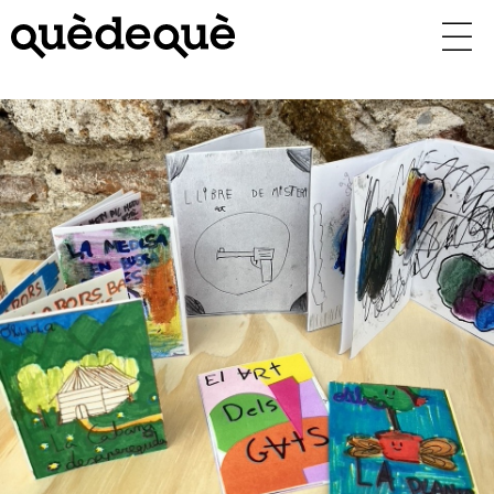
Vés
al
contingut