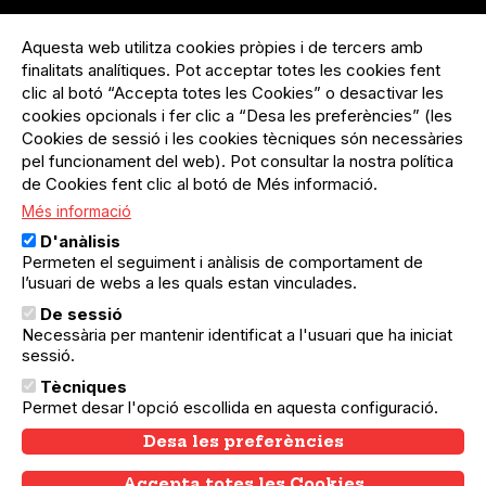
Menú
Inicia sessió
del
Aquesta web utilitza cookies pròpies i de tercers amb
Menú
Registre organització
compte
finalitats analítiques. Pot acceptar totes les cookies fent
usuari
d'usuari
Menú
Sobre el projecte
clic al botó “Accepta totes les Cookies” o desactivar les
no
Peu
cookies opcionals i fer clic a “Desa les preferències” (les
loggat
Preguntes freqüents
Cookies de sessió i les cookies tècniques són necessàries
Contacte
pel funcionament del web). Pot consultar la nostra política
de Cookies fent clic al botó de Més informació.
Més informació
Menú
Política de privacitat
D'anàlisis
Legal
Avís legal
Permeten el seguiment i anàlisis de comportament de
Política de cookies
l’usuari de webs a les quals estan vinculades.
De sessió
El Quèdequè no es fa responsable de les activitats
Necessària per mantenir identificat a l'usuari que ha iniciat
programades; en són responsables els col·lectius
organitzadors.
sessió.
Tècniques
© Quedequè, 2025
Permet desar l'opció escollida en aquesta configuració.
Desa les preferències
Accepta totes les Cookies
Withdraw consent