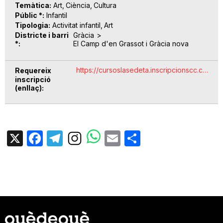
Temàtica
Art
Ciència
Cultura
Públic *
Infantil
Tipologia
Activitat infantil
Art
Districte i barri
Gràcia
*
El Camp d'en Grassot i Gràcia nova
https://cursoslasedeta.inscripcionscc.c…
Requereix
inscripció
(enllaç)
X
Facebook
Telegram
Email
Share