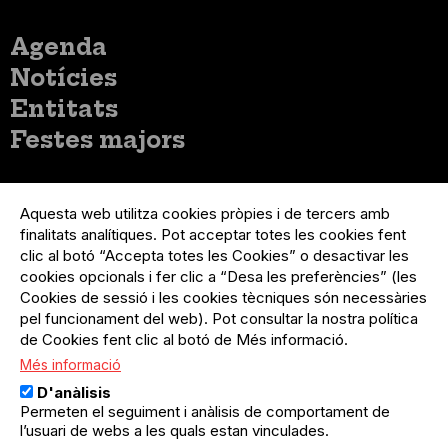
Menú
Agenda
principal
Notícies
Entitats
Festes majors
Menú
Inicia sessió
del
Aquesta web utilitza cookies pròpies i de tercers amb
Menú
Registre organització
compte
finalitats analítiques. Pot acceptar totes les cookies fent
usuari
d'usuari
Menú
Sobre el projecte
clic al botó “Accepta totes les Cookies” o desactivar les
no
Peu
cookies opcionals i fer clic a “Desa les preferències” (les
loggat
Preguntes freqüents
Cookies de sessió i les cookies tècniques són necessàries
Contacte
pel funcionament del web). Pot consultar la nostra política
de Cookies fent clic al botó de Més informació.
Més informació
Menú
Política de privacitat
D'anàlisis
Legal
Avís legal
Permeten el seguiment i anàlisis de comportament de
Política de cookies
l’usuari de webs a les quals estan vinculades.