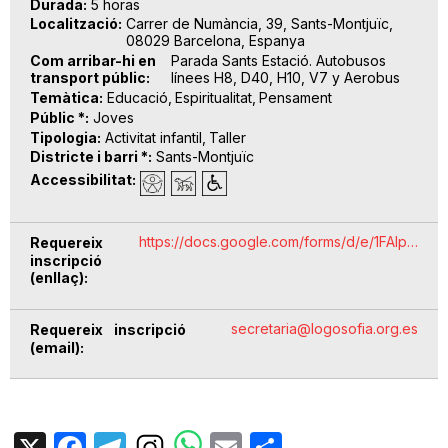
Durada
5 horas
Localització
Carrer de Numància, 39, Sants-Montjuïc,
08029 Barcelona, Espanya
Com arribar-hi en
Parada Sants Estació. Autobusos
transport públic
línees H8, D40, H10, V7 y Aerobus
Temàtica
Educació
Espiritualitat
Pensament
Públic *
Joves
Tipologia
Activitat infantil
Taller
Districte i barri *
Sants-Montjuïc
Accessibilitat
https://docs.google.com/forms/d/e/1FAIp…
Requereix
inscripció
(enllaç)
secretaria@logosofia.org.es
Requereix inscripció
(email)
X
Facebook
Telegram
Email
Share