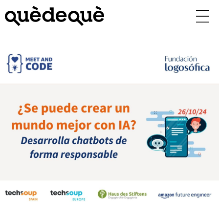
Vés
al
contingut