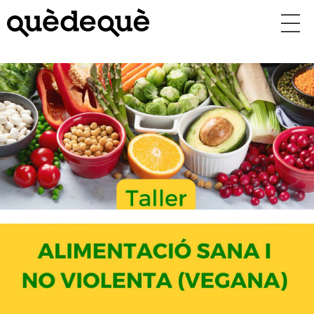
Vés
al
contingut