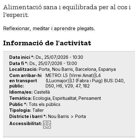
Alimentació sana i equilibrada per al cos i
l'esperit.
Reflexionar, meditar i aprendre plegats.
Informació de l'activitat
Data inici *
Ds., 25/07/2026 - 10:30
Data fi *
Ds., 25/07/2026 - 13:00
Localització
Porta, Nou Barris, Barcelona, Espanya
Com arribar-hi
METRO: L5 (Virrei Amat)|L4
en transport
(LLucmajor)|L1 (Fabra i Puig) BUS: D40,
públic
D50, H6, V29, 47, 182
Idioma/es
Castellà
Temàtica
Ecologia
Espiritualitat
Pensament
Públic *
Tots els públics
Tipologia
Taller
Districte i barri *
Nou Barris
Porta
Accessibilitat