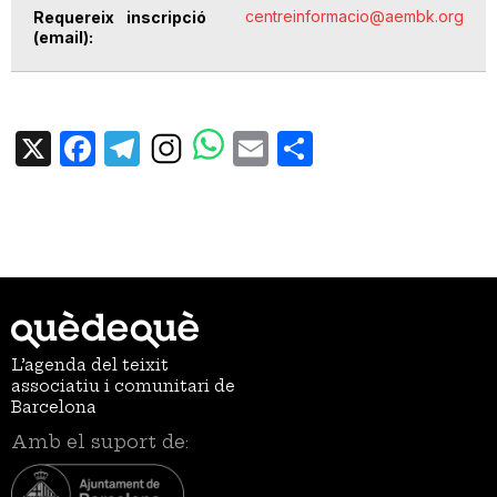
centreinformacio@aembk.org
Requereix inscripció
(email)
X
Facebook
Telegram
Email
Share
L’agenda del teixit
associatiu i comunitari de
Barcelona
Amb el suport de: