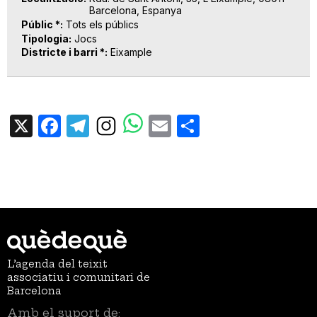
Barcelona, Espanya
Públic *
Tots els públics
Tipologia
Jocs
Districte i barri *
Eixample
X
Facebook
Telegram
Email
Share
L’agenda del teixit
associatiu i comunitari de
Barcelona
Amb el suport de: