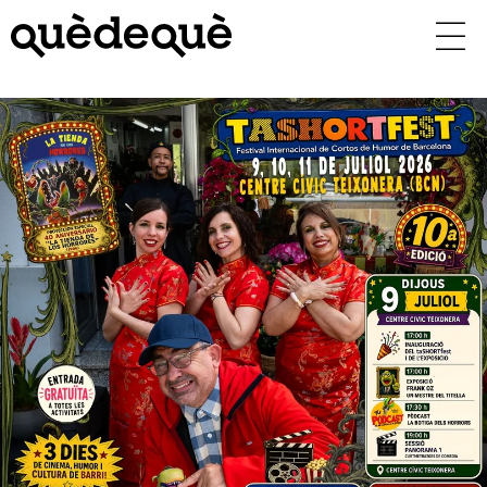
Vés
al
contingut