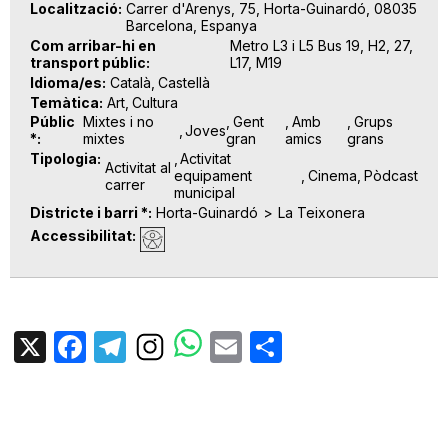
Localització
Carrer d'Arenys, 75, Horta-Guinardó, 08035
Barcelona, Espanya
Com arribar-hi en
Metro L3 i L5 Bus 19, H2, 27,
transport públic
L17, M19
Idioma/es
Català
Castellà
Temàtica
Art
Cultura
Públic
Mixtes i no
Gent
Amb
Grups
Joves
*
mixtes
gran
amics
grans
Tipologia
Activitat
Activitat al
equipament
Cinema
Pòdcast
carrer
municipal
Districte i barri *
Horta-Guinardó
La Teixonera
Accessibilitat
X
Facebook
Telegram
Email
Share