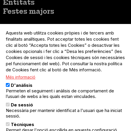
Entitats
Festes majors
Menú
Inicia sessió
del
Aquesta web utilitza cookies pròpies i de tercers amb
Menú
Registre organització
compte
finalitats analítiques. Pot acceptar totes les cookies fent
usuari
d'usuari
Menú
Sobre el projecte
clic al botó “Accepta totes les Cookies” o desactivar les
no
Peu
cookies opcionals i fer clic a “Desa les preferències” (les
loggat
Preguntes freqüents
Cookies de sessió i les cookies tècniques són necessàries
Contacte
pel funcionament del web). Pot consultar la nostra política
de Cookies fent clic al botó de Més informació.
Més informació
Menú
Política de privacitat
D'anàlisis
Legal
Avís legal
Permeten el seguiment i anàlisis de comportament de
Política de cookies
l’usuari de webs a les quals estan vinculades.
De sessió
El Quèdequè no es fa responsable de les activitats
Necessària per mantenir identificat a l'usuari que ha iniciat
programades; en són responsables els col·lectius
organitzadors.
sessió.
Tècniques
© Quedequè, 2025
Permet desar l'opció escollida en aquesta configuració.