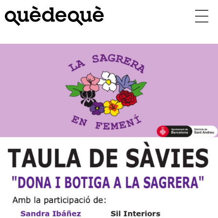
Vés
al
contingut