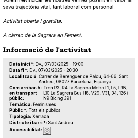
Volem reivindicar les nostres veïnes posant en valor la
seva trajectòria vital, tant laboral com personal.
Activitat oberta i gratuïta.
A càrrec de la Sagrera en Femení.
Informació de l'activitat
Data inici *
Dv., 07/03/2025 - 19:00
Data fi *
Dv., 07/03/2025 - 20:30
Localització
Carrer de Berenguer de Palou, 64-66, Sant
Andreu, 08027 Barcelona, Espanya
Com arribar-hi
Tren R3, R4 La Sagrera Metro L1, L5, L9N,
en transport
L10 La Sagrera Bus H8, V29, V31, 34, 126 i
públic
N9 Bicing 391
Temàtica
Feminismes
Públic *
Tots els públics
Tipologia
Xerrada
Districte i barri *
Sant Andreu
Accessibilitat