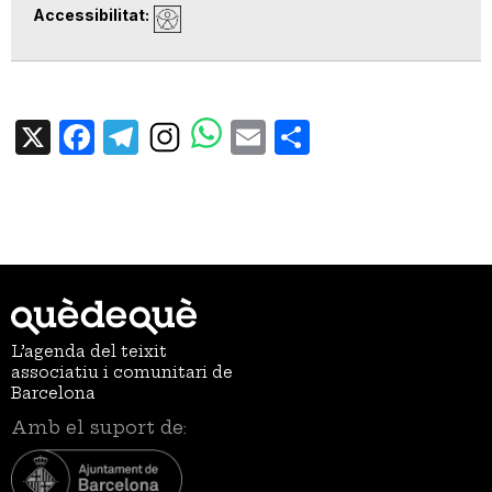
Accessibilitat
X
Facebook
Telegram
Email
Share
L’agenda del teixit
associatiu i comunitari de
Barcelona
Amb el suport de: