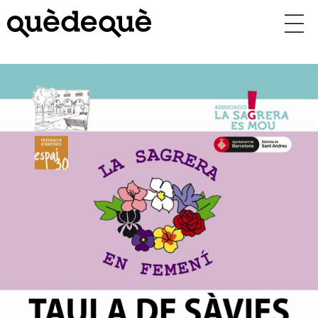
Vés
al
contingut