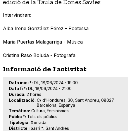
edició de la Taula de Dones Savíes
Intervindran:
Alba Irene González Pérez - Poetessa
Maria Puertas Malagarriga - Música
Cristina Raso Boluda - Fotògrafa
Informació de l'activitat
Data inici *
Dt., 18/06/2024 - 19:00
Data fi *
Dt., 18/06/2024 - 21:00
Durada
2 hores
Localització
C/ d'Hondures, 30, Sant Andreu, 08027
Barcelona, Espanya
Temàtica
Cultura
Feminismes
Públic *
Tots els públics
Tipologia
Xerrada
Districte i barri *
Sant Andreu