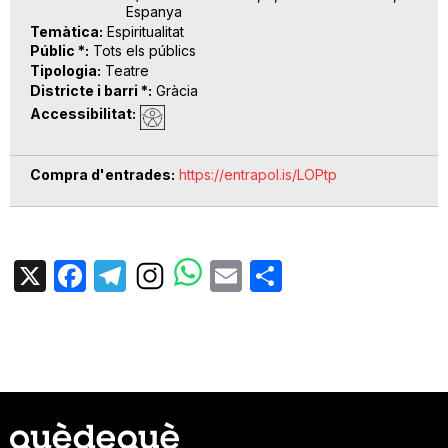
Espanya
Temàtica
Espiritualitat
Públic *
Tots els públics
Tipologia
Teatre
Districte i barri *
Gràcia
Accessibilitat
Compra d'entrades
https://entrapol.is/LOPtp
X
Facebook
Telegram
Email
Share