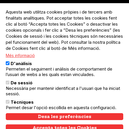
Menú
Inicia sessió
del
Aquesta web utilitza cookies pròpies i de tercers amb
Menú
Registre organització
compte
finalitats analítiques. Pot acceptar totes les cookies fent
usuari
d'usuari
Menú
Sobre el projecte
clic al botó “Accepta totes les Cookies” o desactivar les
no
Peu
cookies opcionals i fer clic a “Desa les preferències” (les
loggat
Preguntes freqüents
Cookies de sessió i les cookies tècniques són necessàries
Contacte
pel funcionament del web). Pot consultar la nostra política
de Cookies fent clic al botó de Més informació.
Més informació
Menú
Política de privacitat
D'anàlisis
Legal
Avís legal
Permeten el seguiment i anàlisis de comportament de
Política de cookies
l’usuari de webs a les quals estan vinculades.
De sessió
El Quèdequè no es fa responsable de les activitats
Necessària per mantenir identificat a l'usuari que ha iniciat
programades; en són responsables els col·lectius
organitzadors.
sessió.
Tècniques
© Quedequè, 2025
Permet desar l'opció escollida en aquesta configuració.
Desa les preferències
Accepta totes les Cookies
Withdraw consent