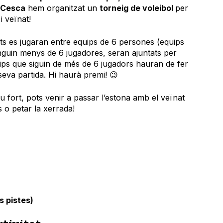
a Cesca
hem organitzat un
torneig de voleibol
per
i veïnat!
its es jugaran entre equips de 6 persones (equips
tinguin menys de 6 jugadores, seran ajuntats per
ips que siguin de més de 6 jugadors hauran de fer
seva partida. Hi haurà premi! 😉
teu fort, pots venir a passar l’estona amb el veïnat
s o petar la xerrada!
s pistes)