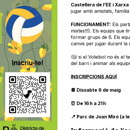
Castellera de l’EE i Xarx
jugar amb amistats, família 
FUNCIONAMENT:
Els part
mixtes!!!). Els equips que 
formar grups de 6. Els equ
canvis per jugar durant la 
🤔I si el Voleibol no és el 
del barri i animar als equip
INSCRIPCIONS AQUÍ
📆 Dissabte 9 de maig
⏰ De 16 h a 21 h
📍 Parc de Joan Miró (a le