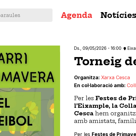
Navegació
Agenda
Notície
principal
Ds., 09/05/2026 - 16:00
Eix
Torneig d
Organitza
Xarxa Cesca
En col·laboració amb
Col
Per les
Festes de Pr
l’Eixample, la Coll
Cesca
hem organitz
amb amistats, famíli
Per les
Festes de Primaver