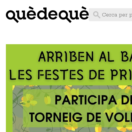
Vés
al
contingut