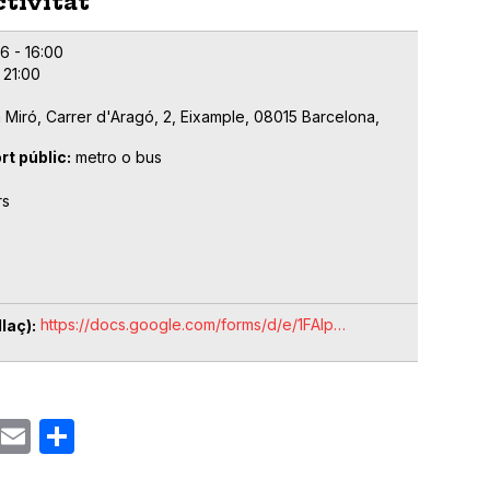
ctivitat
6 - 16:00
 21:00
 Miró, Carrer d'Aragó, 2, Eixample, 08015 Barcelona,
rt públic
metro o bus
rs
e
https://docs.google.com/forms/d/e/1FAIp…
laç)
ok
gram
Email
Share