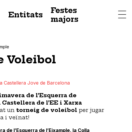
Festes
s
Entitats
majors
ample
e Voleibol
la Castellera Jove de Barcelona
imavera de l’Esquerra de
a Castellera de l’EE i Xarxa
at un
torneig de voleibol
per jugar
a i veïnat!
a de l’Esquerra de l’Eixample, la Colla