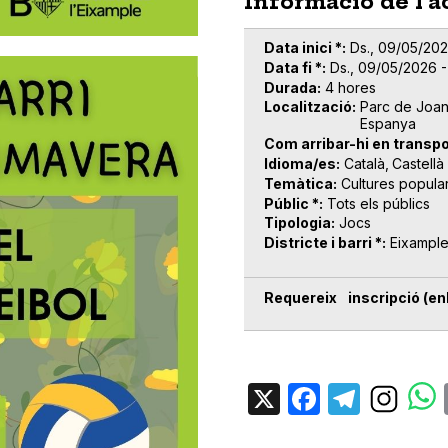
Informació de l'a
Data inici *
Ds., 09/05/202
Data fi *
Ds., 09/05/2026 -
Durada
4 hores
Localització
Parc de Joan
Espanya
Com arribar-hi en transpo
Idioma/es
Català
Castellà
Temàtica
Cultures popula
Públic *
Tots els públics
Tipologia
Jocs
Districte i barri *
Eixampl
Requereix inscripció (enl
X
Facebo
Tele