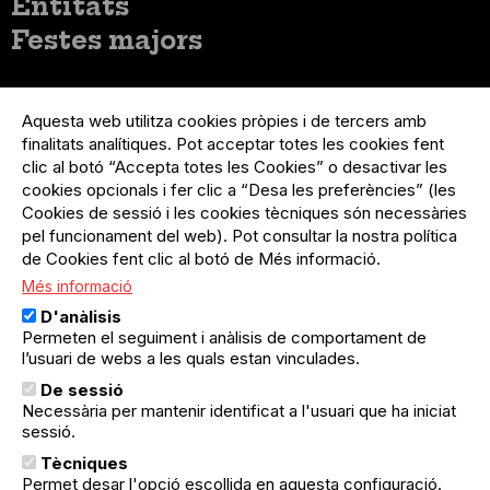
Entitats
Festes majors
Menú
Inicia sessió
del
Aquesta web utilitza cookies pròpies i de tercers amb
Menú
Registre organització
compte
finalitats analítiques. Pot acceptar totes les cookies fent
usuari
d'usuari
Menú
Sobre el projecte
clic al botó “Accepta totes les Cookies” o desactivar les
no
Peu
cookies opcionals i fer clic a “Desa les preferències” (les
loggat
Preguntes freqüents
Cookies de sessió i les cookies tècniques són necessàries
Contacte
pel funcionament del web). Pot consultar la nostra política
de Cookies fent clic al botó de Més informació.
Més informació
Menú
Política de privacitat
D'anàlisis
Legal
Avís legal
Permeten el seguiment i anàlisis de comportament de
Política de cookies
l’usuari de webs a les quals estan vinculades.
De sessió
El Quèdequè no es fa responsable de les activitats
Necessària per mantenir identificat a l'usuari que ha iniciat
programades; en són responsables els col·lectius
organitzadors.
sessió.
Tècniques
© Quedequè, 2025
Permet desar l'opció escollida en aquesta configuració.