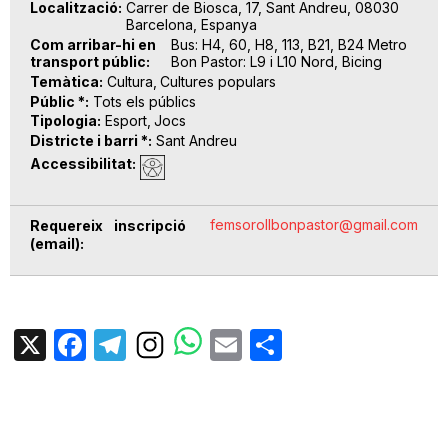
Localització
Carrer de Biosca, 17, Sant Andreu, 08030
Barcelona, Espanya
Com arribar-hi en
Bus: H4, 60, H8, 113, B21, B24 Metro
transport públic
Bon Pastor: L9 i L10 Nord, Bicing
Temàtica
Cultura
Cultures populars
Públic *
Tots els públics
Tipologia
Esport
Jocs
Districte i barri *
Sant Andreu
Accessibilitat
femsorollbonpastor@gmail.com
Requereix inscripció
(email)
X
Facebook
Telegram
Email
Share