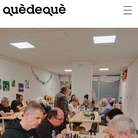
Vés
al
contingut