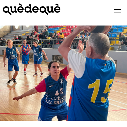
Vés
al
contingut