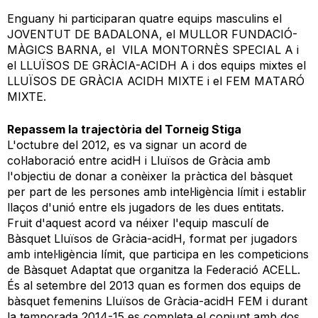
Enguany hi participaran quatre equips masculins el
JOVENTUT DE BADALONA, el MULLOR FUNDACIÓ-
MÀGICS BARNA, el VILA MONTORNÈS SPECIAL A i
el LLUÏSOS DE GRÀCIA-ACIDH A i dos equips mixtes el
LLUÏSOS DE GRÀCIA ACIDH MIXTE i el FEM MATARÓ
MIXTE.
Repassem la trajectòria del Torneig Stiga
L'octubre del 2012, es va signar un acord de
col·laboració entre acidH i Lluïsos de Gràcia amb
l'objectiu de donar a conèixer la pràctica del bàsquet
per part de les persones amb intel·ligència límit i establir
llaços d'unió entre els jugadors de les dues entitats.
Fruit d'aquest acord va néixer l'equip masculí de
Bàsquet Lluïsos de Gràcia-acidH, format per jugadors
amb intel·ligència límit, que participa en les competicions
de Bàsquet Adaptat que organitza la Federació ACELL.
És al setembre del 2013 quan es formen dos equips de
bàsquet femenins Lluïsos de Gràcia-acidH FEM i durant
la temporada 2014-15 es completa el conjunt amb dos