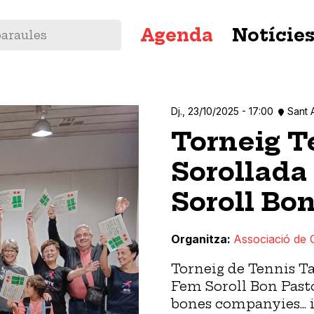
Navegació
Agenda
Notície
principal
Dj., 23/10/2025 - 17:00
Sant 
Torneig T
Sorollada 
Soroll Bo
Organitza
Associació de 
Torneig de Tennis Tau
Fem Soroll Bon Past
bones companyies... i