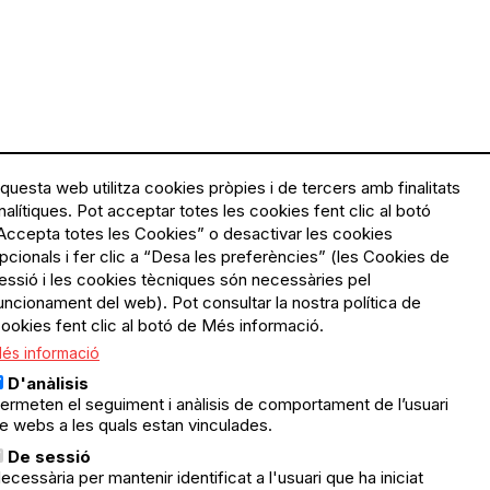
questa web utilitza cookies pròpies i de tercers amb finalitats
nalítiques. Pot acceptar totes les cookies fent clic al botó
Accepta totes les Cookies” o desactivar les cookies
Menú
Política de privacitat
pcionals i fer clic a “Desa les preferències” (les Cookies de
Legal
Avís legal
essió i les cookies tècniques són necessàries pel
Política de cookies
uncionament del web). Pot consultar la nostra política de
ookies fent clic al botó de Més informació.
El Quèdequè no es fa
és informació
responsable de les activitats
programades; en són
D'anàlisis
responsables els col·lectius
ermeten el seguiment i anàlisis de comportament de l’usuari
organitzadors.
e webs a les quals estan vinculades.
ació
De sessió
© Quedequè, 2025
ecessària per mantenir identificat a l'usuari que ha iniciat