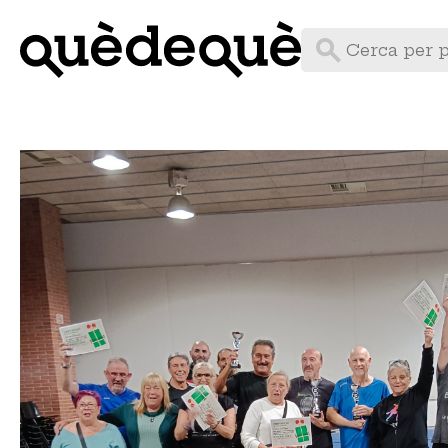
Vés
al
contingut