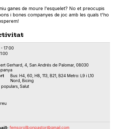
niu ganes de moure l'esquelet? No et preocupis
 bons i bones companyes de joc amb les quals t'ho
'esperem!
ctivitat
 - 17:00
21:00
ert Gerhard, 4, San Andrés de Palomar, 08030
spanya
rt
Bus: H4, 60, H8, 113, B21, B24 Metro: L9 i L10
Nord, Bicing
s populars
Salut
dreu
femsorollbonpastor@gmail.com
ail)