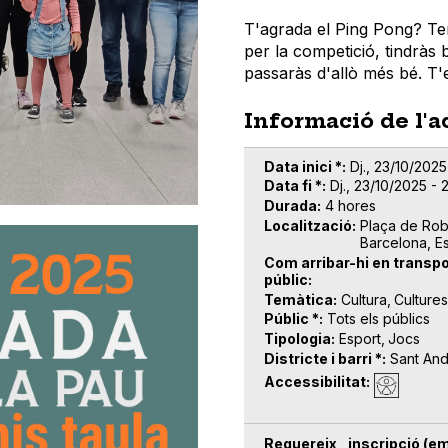
T'agrada el Ping Pong? Te
per la competició, tindràs
passaràs d'allò més bé. T
Informació de l'a
Data inici *
Dj., 23/10/2025
Data fi *
Dj., 23/10/2025 - 
Durada
4 hores
Localització
Plaça de Rob
Barcelona, E
Com arribar-hi en transpo
públic
Temàtica
Cultura
Culture
Públic *
Tots els públics
Tipologia
Esport
Jocs
Districte i barri *
Sant An
Accessibilitat
Requereix inscripció (em