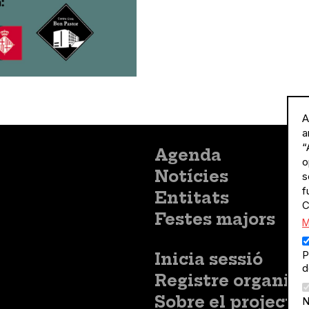
A
a
“
Menú
Agenda
o
principal
Notícies
s
f
Entitats
C
Festes majors
M
P
Menú
Inicia sessió
d
del
Menú
Registre organitz
compte
usuari
d'usuari
Menú
Sobre el projecte
N
no