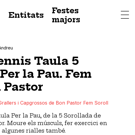
Festes
s
Entitats
majors
Andreu
ennis Taula 5
Per la Pau. Fem
n Pastor
Grallers i Capgrossos de Bon Pastor Fem Soroll
la Per la Pau, de la 5 Sorollada de
or.
Moure els músculs, fer exercici en
 algunes rialles també.