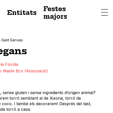
Festes
s
Entitats
majors
à-Sant Gervasi
egans
·la Florida
o Waste Bcn (Associació)
t, sense gluten i sense ingredients d’origen animal?
arem torró semblant al de Xixona, torró de
e coco. I també els decorarem! Després del tast,
da torró a casa.