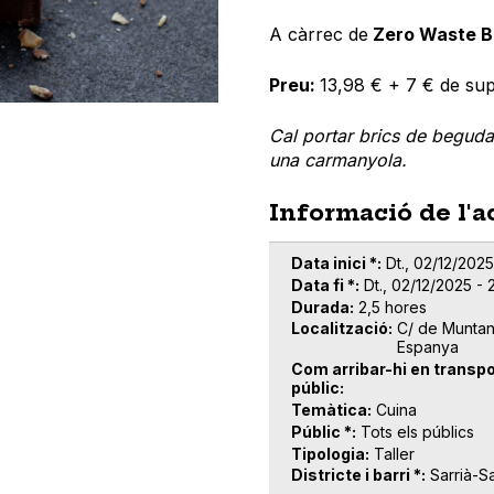
A càrrec de
Zero Waste 
Preu:
13,98 € + 7 € de su
Cal portar brics de beguda 
una carmanyola.
Informació de l'a
Data inici *
Dt., 02/12/2025
Data fi *
Dt., 02/12/2025 - 
Durada
2,5 hores
Localització
C/ de Muntan
Espanya
Com arribar-hi en transpo
públic
Temàtica
Cuina
Públic *
Tots els públics
Tipologia
Taller
Districte i barri *
Sarrià-S