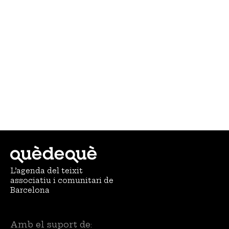
L’agenda del teixit
associatiu i comunitari de
Barcelona
Amb el suport de: