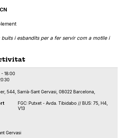
BCN
plement
buits i esbandits per a fer servir com a motlle i
ctivitat
 - 18:00
20:30
er, 544, Sarrià-Sant Gervasi, 08022 Barcelona,
rt
FGC: Putxet - Avda. Tibidabo // BUS: 75, H4,
V13
ant Gervasi