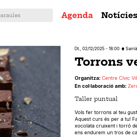
Navegació
Agenda
Notície
principal
Dt., 02/12/2025 - 18:00
Sarri
Torrons v
Organitza
Centre Cívic Vil
En col·laboració amb
Zer
Taller puntual
Vols fer torrons al teu gus
Aquest curs és per a tu! F
xocolata cruixent i torró d
ens endurem un tros de ca