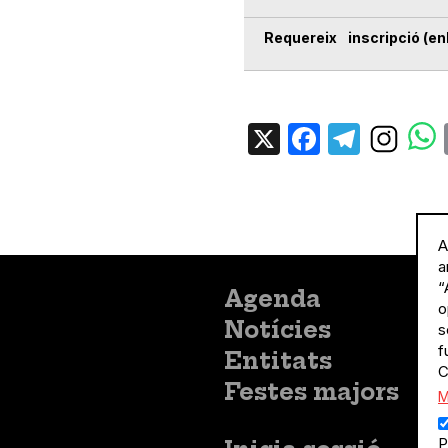
Requereix inscripció (enl
X
Facebo
Tele
A
a
“
Menú
Agenda
o
principal
Notícies
s
f
Entitats
C
Festes majors
M
P
Menú