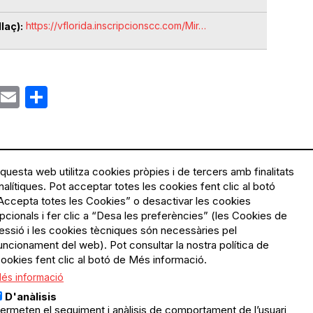
https://vflorida.inscripcionscc.com/Mir…
laç)
ok
gram
Email
Share
questa web utilitza cookies pròpies i de tercers amb finalitats
nalítiques. Pot acceptar totes les cookies fent clic al botó
Accepta totes les Cookies” o desactivar les cookies
Menú
Política de privacitat
pcionals i fer clic a “Desa les preferències” (les Cookies de
Legal
Avís legal
essió i les cookies tècniques són necessàries pel
Política de cookies
uncionament del web). Pot consultar la nostra política de
ookies fent clic al botó de Més informació.
El Quèdequè no es fa
és informació
responsable de les activitats
programades; en són
D'anàlisis
responsables els col·lectius
ermeten el seguiment i anàlisis de comportament de l’usuari
organitzadors.