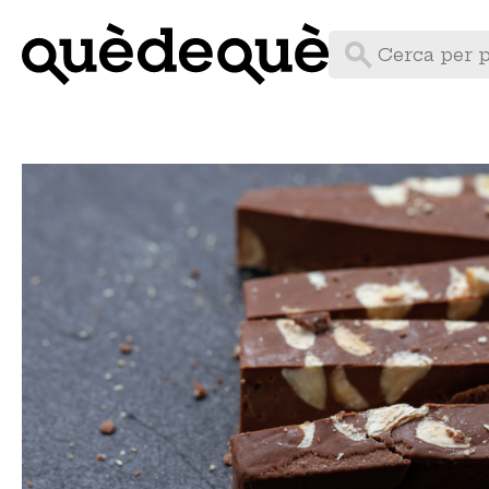
Vés
al
contingut