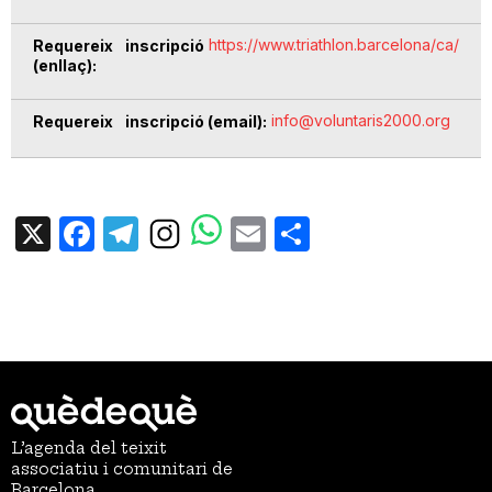
https://www.triathlon.barcelona/ca/
Requereix inscripció
(enllaç)
info@voluntaris2000.org
Requereix inscripció (email)
X
Facebook
Telegram
Email
Share
L’agenda del teixit
associatiu i comunitari de
Barcelona