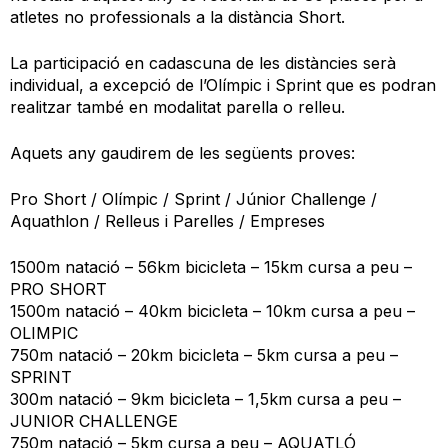
atletes no professionals a la distància Short.
La participació en cadascuna de les distàncies serà
individual, a excepció de l’Olímpic i Sprint que es podran
realitzar també en modalitat parella o relleu.
Aquets any gaudirem de les següents proves:
Pro Short / Olímpic / Sprint / Júnior Challenge /
Aquathlon / Relleus i Parelles / Empreses
1500m natació – 56km bicicleta – 15km cursa a peu –
PRO SHORT
1500m natació – 40km bicicleta – 10km cursa a peu –
OLIMPIC
750m natació – 20km bicicleta – 5km cursa a peu –
SPRINT
300m natació – 9km bicicleta – 1,5km cursa a peu –
JUNIOR CHALLENGE
750m natació – 5km cursa a peu – AQUATLÓ