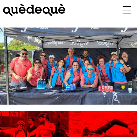
Vés
al
contingut