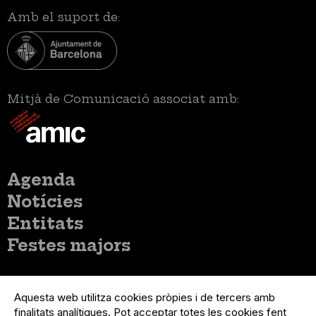
Amb el suport de:
Mitjà de Comunicació associat amb:
Menú
Agenda
principal
Notícies
Entitats
Festes majors
Menú
Inicia sessió
del
Aquesta web utilitza cookies pròpies i de tercers amb
Menú
Registre organització
compte
finalitats analítiques. Pot acceptar totes les cookies fent