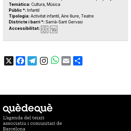
Temàtica
Cultura
Música
Públic *
Infantil
Tipologia
Activitat infantil
Aire lliure
Teatre
Districte i barri *
Sarrià-Sant Gervasi
Accessibilitat
X
Facebook
Telegram
Email
Share
L’agenda del teixit
associatiu i comunitari de
Barcelona