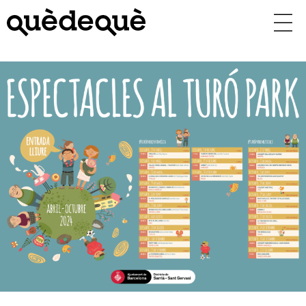
Vés
al
contingut