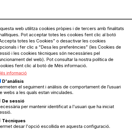
questa web utilitza cookies pròpies i de tercers amb finalitats
nalítiques. Pot acceptar totes les cookies fent clic al botó
Accepta totes les Cookies” o desactivar les cookies
Menú
Política de privacitat
pcionals i fer clic a “Desa les preferències” (les Cookies de
Legal
Avís legal
essió i les cookies tècniques són necessàries pel
Política de cookies
uncionament del web). Pot consultar la nostra política de
ookies fent clic al botó de Més informació.
El Quèdequè no es fa
és informació
responsable de les activitats
programades; en són
D'anàlisis
responsables els col·lectius
ermeten el seguiment i anàlisis de comportament de l’usuari
organitzadors.
e webs a les quals estan vinculades.
ació
De sessió
© Quedequè, 2025
ecessària per mantenir identificat a l'usuari que ha iniciat
essió.
nts
Tècniques
ermet desar l'opció escollida en aquesta configuració.