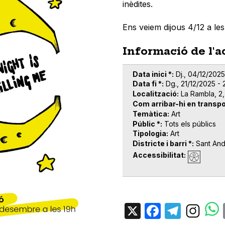
inèdites.
Ens veiem dijous 4/12 a le
Informació de l'a
Data inici *
Dj., 04/12/2025
Data fi *
Dg., 21/12/2025 - 
Localització
La Rambla, 2
Com arribar-hi en transpo
Temàtica
Art
Públic *
Tots els públics
Tipologia
Art
Districte i barri *
Sant An
Accessibilitat
X
Facebo
Tele