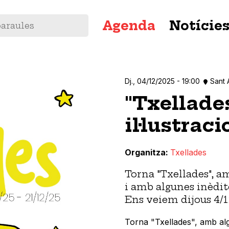
Navegació
Agenda
Notície
principal
Dj., 04/12/2025 - 19:00
Sant 
"Txellades
il·lustrac
Organitza
Txellades
Torna "Txellades", am
i amb algunes inèdit
Ens veiem dijous 4/12
Torna "Txellades", amb algu