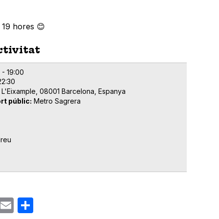
s 19 hores 😊
ctivitat
 - 19:00
22:30
, L'Eixample, 08001 Barcelona, Espanya
rt públic
Metro Sagrera
dreu
ok
gram
Email
Share