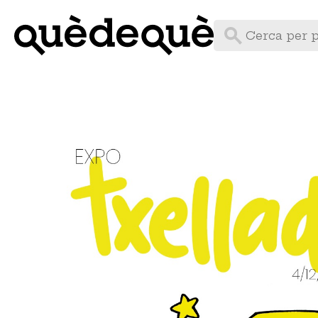
Vés
al
contingut