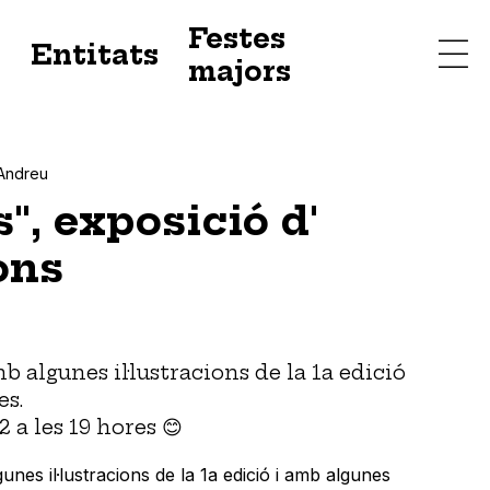
Festes
s
Entitats
majors
Andreu
", exposició d'
ions
b algunes il·lustracions de la 1a edició
es.
 a les 19 hores 😊
nes il·lustracions de la 1a edició i amb algunes