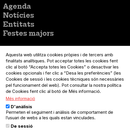
Menú
Agenda
principal
Notícies
Entitats
Festes majors
Menú
Inicia sessió
del
Aquesta web utilitza cookies pròpies i de tercers amb
Menú
Registre organització
compte
finalitats analítiques. Pot acceptar totes les cookies fent
usuari
d'usuari
Menú
Sobre el projecte
clic al botó “Accepta totes les Cookies” o desactivar les
no
Peu
cookies opcionals i fer clic a “Desa les preferències” (les
loggat
Preguntes freqüents
Cookies de sessió i les cookies tècniques són necessàries
Contacte
pel funcionament del web). Pot consultar la nostra política
de Cookies fent clic al botó de Més informació.
Més informació
Menú
Política de privacitat
D'anàlisis
Legal
Avís legal
Permeten el seguiment i anàlisis de comportament de
Política de cookies
l’usuari de webs a les quals estan vinculades.
De sessió
El Quèdequè no es fa responsable de les activitats