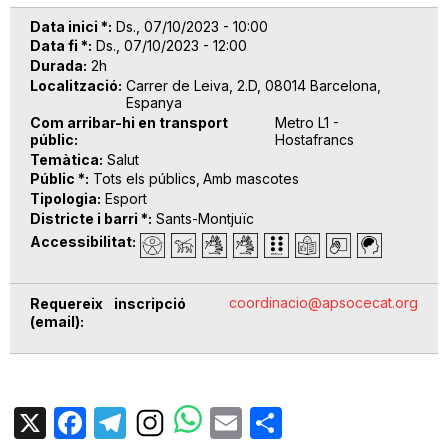
Data inici *
Ds., 07/10/2023 - 10:00
Data fi *
Ds., 07/10/2023 - 12:00
Durada
2h
Localització
Carrer de Leiva, 2.D, 08014 Barcelona,
Espanya
Com arribar-hi en transport
Metro L1 -
públic
Hostafrancs
Temàtica
Salut
Públic *
Tots els públics
Amb mascotes
Tipologia
Esport
Districte i barri *
Sants-Montjuïc
Accessibilitat
coordinacio@apsocecat.org
Requereix inscripció
(email)
X
Facebook
Telegram
Email
Share