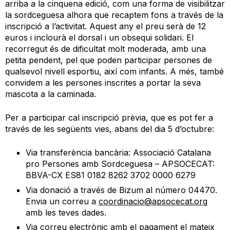
arriba a la cinquena edició, com una forma de visibilitzar
la sordceguesa alhora que recaptem fons a través de la
inscripció a l’activitat. Aquest any el preu serà de 12
euros i inclourà el dorsal i un obsequi solidari. El
recorregut és de dificultat molt moderada, amb una
petita pendent, pel que poden participar persones de
qualsevol nivell esportiu, així com infants. A més, també
convidem a les persones inscrites a portar la seva
mascota a la caminada.
Per a participar cal inscripció prèvia, que es pot fer a
través de les següents vies, abans del dia 5 d’octubre:
Via transferència bancària: Associació Catalana
pro Persones amb Sordceguesa – APSOCECAT:
BBVA-CX ES81 0182 8262 3702 0000 6279
Via donació a través de Bizum al número 04470.
Envia un correu a
coordinacio@apsocecat.org
amb les teves dades.
Via correu electrònic amb el pagament el mateix