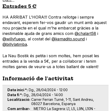
ball…
Entrades 5 €
HA ARRIBAT L'HORA!!! Contra rellotge i sempre
endavant, esperem fer-vos gaudir un munt amb aquest
nou projecte en el qual m'he embarcat gràcies a la
inestimable ajuda de grans amics com
@chalart58
i
@willyfuego
, al costat del
@kemadito.sound
i
@billylatimba
.
La Nau Bostik és petita i som moltes, hem posat les
entrades a la venda a 5€, per a col·laborar i tenim
moltes ganes de veure-us a totes ballant de valent!
Informació de l'activitat
Data inici *
Dg., 28/04/2024 - 12:00
Data fi *
Dg., 28/04/2024 - 14:00
Localització
Carrer Ferran Turné, 1-11, Sant Andreu,
08027 Barcelona, Espanya
Com arribar-
METRO La Sagrera: L1, L5, L9N, L10N -