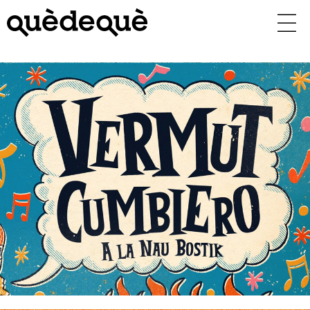
Vés
al
contingut