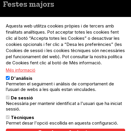
Festes majors
Menú
Inicia sessió
del
Aquesta web utilitza cookies pròpies i de tercers amb
Menú
Registre organització
compte
finalitats analítiques. Pot acceptar totes les cookies fent
usuari
d'usuari
Menú
Sobre el projecte
clic al botó “Accepta totes les Cookies” o desactivar les
no
Peu
cookies opcionals i fer clic a “Desa les preferències” (les
loggat
Preguntes freqüents
Cookies de sessió i les cookies tècniques són necessàries
Contacte
pel funcionament del web). Pot consultar la nostra política
de Cookies fent clic al botó de Més informació.
Més informació
Menú
Política de privacitat
D'anàlisis
Legal
Avís legal
Permeten el seguiment i anàlisis de comportament de
Política de cookies
l’usuari de webs a les quals estan vinculades.
De sessió
El Quèdequè no es fa responsable de les activitats
Necessària per mantenir identificat a l'usuari que ha iniciat
programades; en són responsables els col·lectius
organitzadors.
sessió.
Tècniques
© Quedequè, 2025
Permet desar l'opció escollida en aquesta configuració.