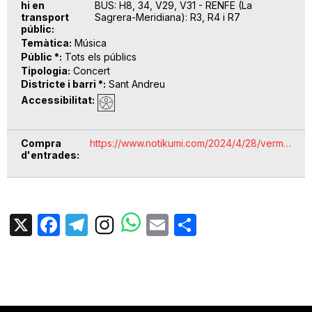
hi en
BUS: H8, 34, V29, V31 - RENFE (La
transport
Sagrera-Meridiana): R3, R4 i R7
públic
Temàtica
Música
Públic *
Tots els públics
Tipologia
Concert
Districte i barri *
Sant Andreu
Accessibilitat
Compra
https://www.notikumi.com/2024/4/28/verm…
d'entrades
X
Facebook
Telegram
Email
Share