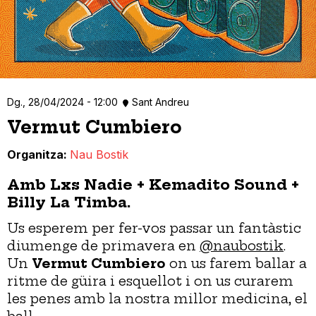
Dg., 28/04/2024 - 12:00
Sant Andreu
Vermut Cumbiero
Organitza
Nau Bostik
Amb Lxs Nadie + Kemadito Sound +
Billy La Timba.
Us esperem per fer-vos passar un fantàstic
diumenge de primavera en
@naubostik
.
Un
Vermut Cumbiero
on us farem ballar a
ritme de güira i esquellot i on us curarem
les penes amb la nostra millor medicina, el