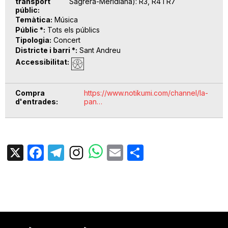
transport
Sagrera-Meridiana): R3, R4 i R7
públic
Temàtica
Música
Públic *
Tots els públics
Tipologia
Concert
Districte i barri *
Sant Andreu
Accessibilitat
Compra
https://www.notikumi.com/channel/la-
d'entrades
pan…
X
Facebook
Telegram
Email
Share