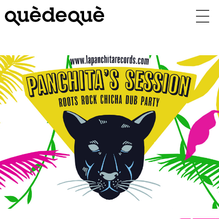
Vés
al
contingut