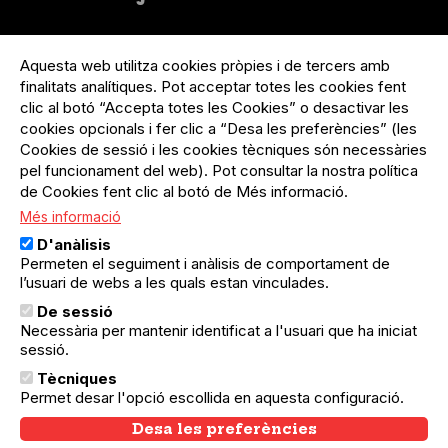
Menú
Inicia sessió
del
Aquesta web utilitza cookies pròpies i de tercers amb
Menú
Registre organització
compte
finalitats analítiques. Pot acceptar totes les cookies fent
usuari
d'usuari
clic al botó “Accepta totes les Cookies” o desactivar les
Menú
Sobre el projecte
no
Peu
cookies opcionals i fer clic a “Desa les preferències” (les
loggat
Preguntes freqüents
Cookies de sessió i les cookies tècniques són necessàries
Contacte
pel funcionament del web). Pot consultar la nostra política
de Cookies fent clic al botó de Més informació.
Més informació
Menú
Política de privacitat
D'anàlisis
Legal
Avís legal
Permeten el seguiment i anàlisis de comportament de
Política de cookies
l’usuari de webs a les quals estan vinculades.
De sessió
El Quèdequè no es fa responsable de les activitats
Necessària per mantenir identificat a l'usuari que ha iniciat
programades; en són responsables els col·lectius
sessió.
organitzadors.
Tècniques
© Quedequè, 2025
Permet desar l'opció escollida en aquesta configuració.
Desa les preferències