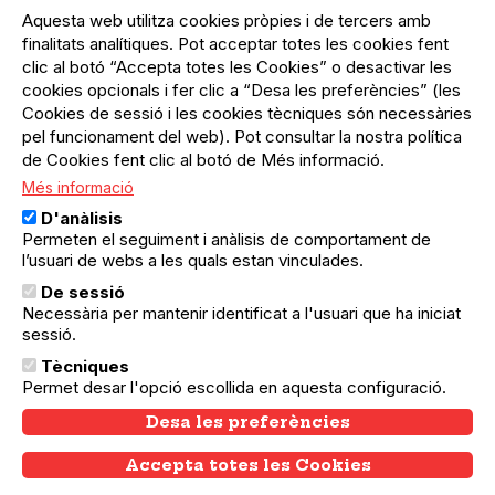
Inicia sessió
del
Aquesta web utilitza cookies pròpies i de tercers amb
Menú
Registre organització
compte
finalitats analítiques. Pot acceptar totes les cookies fent
usuari
d'usuari
clic al botó “Accepta totes les Cookies” o desactivar les
Menú
Sobre el projecte
no
Peu
cookies opcionals i fer clic a “Desa les preferències” (les
loggat
Preguntes freqüents
Cookies de sessió i les cookies tècniques són necessàries
Contacte
pel funcionament del web). Pot consultar la nostra política
de Cookies fent clic al botó de Més informació.
Més informació
Menú
Política de privacitat
D'anàlisis
Legal
Avís legal
Permeten el seguiment i anàlisis de comportament de
Política de cookies
l’usuari de webs a les quals estan vinculades.
De sessió
El Quèdequè no es fa responsable de les activitats
Necessària per mantenir identificat a l'usuari que ha iniciat
programades; en són responsables els col·lectius
sessió.
organitzadors.
Tècniques
© Quedequè, 2025
Permet desar l'opció escollida en aquesta configuració.
Desa les preferències
Accepta totes les Cookies
Withdraw consent