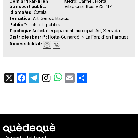
Com arribar-hi en
Metro: Carmel, Horta,
transport públic
Vilapicina. Bus: V23, 117
Idioma/es
Català
Temàtica
Art
Sensibilització
Públic *
Tots els públics
Tipologia
Activitat equipament municipal
Art
Xerrada
Districte i barri *
Horta-Guinardó
La Font d'en Fargues
Accessibilitat
X
Facebook
Telegram
Email
Share