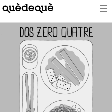
Vés
al
contingut