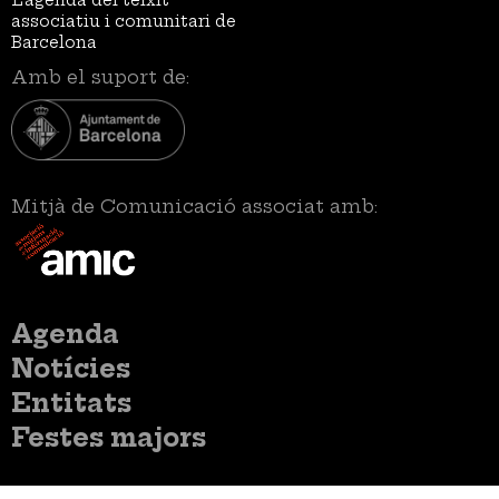
L’agenda del teixit
associatiu i comunitari de
Barcelona
Amb el suport de:
Mitjà de Comunicació associat amb:
Menú
Agenda
principal
Notícies
Entitats
Festes majors
Menú