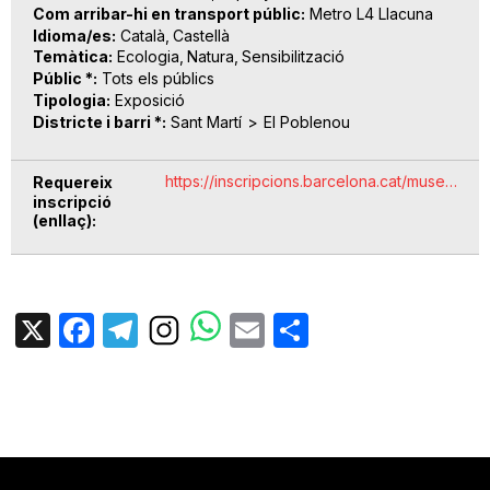
Com arribar-hi en transport públic
Metro L4 Llacuna
Idioma/es
Català
Castellà
Temàtica
Ecologia
Natura
Sensibilització
Públic *
Tots els públics
Tipologia
Exposició
Districte i barri *
Sant Martí
El Poblenou
https://inscripcions.barcelona.cat/muse…
Requereix
inscripció
(enllaç)
X
Facebook
Telegram
Email
Share