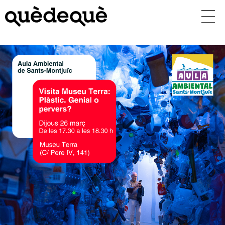
Vés
al
contingut