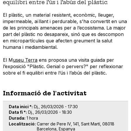
equilibri entre l’ús i l’abús del plàstic.
El plàstic, un material resistent, econòmic, lleuger,
impermeable, aïllant i perdurable, s'ha convertit en una
de les principals amenaces per a l’ecosistema. La major
part del plàstic no desapareix, sinó que es descompon
en micropartícules que afecten greument la salut
humana i mediambiental.
El M
useu Terra
ens proposa una visita guiada per
l’exposició "Plàstic. Genial o pervers?" per reflexionar
sobre el fi equilibri entre l’ús i l’abús del plàstic.
Informació de l'activitat
Data inici *
Dj., 26/03/2026 - 17:30
Data fi *
Dj., 26/03/2026 - 18:30
Durada
1 hora
Localització
Carrer de Pere IV, 141, Sant Martí, 08018
Barcelona, Espanya