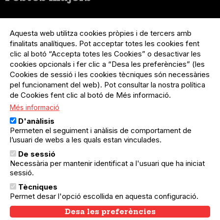
Menú
Inicia sessió
del
Aquesta web utilitza cookies pròpies i de tercers amb
Menú
Registre organització
compte
finalitats analítiques. Pot acceptar totes les cookies fent
usuari
d'usuari
Menú
Sobre el projecte
clic al botó “Accepta totes les Cookies” o desactivar les
no
Peu
cookies opcionals i fer clic a “Desa les preferències” (les
loggat
Preguntes freqüents
Cookies de sessió i les cookies tècniques són necessàries
Contacte
pel funcionament del web). Pot consultar la nostra política
de Cookies fent clic al botó de Més informació.
Més informació
Menú
Política de privacitat
D'anàlisis
Legal
Avís legal
Permeten el seguiment i anàlisis de comportament de
Política de cookies
l’usuari de webs a les quals estan vinculades.
De sessió
El Quèdequè no es fa responsable de les activitats
Necessària per mantenir identificat a l'usuari que ha iniciat
programades; en són responsables els col·lectius
organitzadors.
sessió.
Tècniques
© Quedequè, 2025
Permet desar l'opció escollida en aquesta configuració.
Desa les preferències