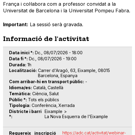
França i col·labora com a professor convidat a la
Universitat de Barcelona i la Universitat Pompeu Fabra.
Important:
La sessió serà gravada.
Informació de l'activitat
Data inici *
Dc., 08/07/2026 - 18:00
Data fi *
Dc., 08/07/2026 - 19:00
Durada
1h
Localització
Carrer d'Aragó, 63, Eixample, 08015
Barcelona, Espanya
Com arribar-hi en transport públic
-
Idioma/es
Català
Castellà
Temàtica
Ciència
Salut
Públic *
Tots els públics
Tipologia
Conferència
Xerrada
Districte i barri
Eixample
*
La Nova Esquerra de l'Eixample
https://adc.cat/activitat/webinar-
Requereix inscripció