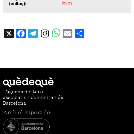
inves…
(enllaç)
X
Facebook
Telegram
Email
Share
L’agenda del teixit
associatiu i comunitari de
Barcelona
Amb el suport de: